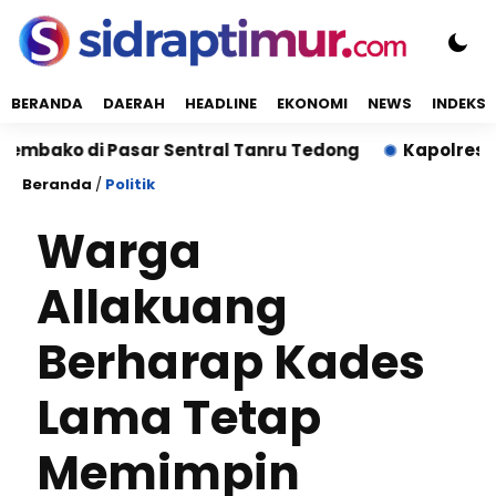
BERANDA
DAERAH
HEADLINE
EKONOMI
NEWS
INDEKS
 di Pasar Sentral Tanru Tedong
Kapolres Sidrap S
Beranda
/
Politik
Warga
Allakuang
Berharap Kades
Lama Tetap
Memimpin