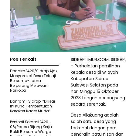
Pos Terkait
SIDRAPTIMUR.COM, SIDRAP,
– Perhelatan pemilihan
Dandim 1420/Sidrap Ajak
kepala desa di wilayah
Masyarakat Desa Teteaji
Kabupaten Sidrap
Bersama-sama
Sulawesi Selatan pada
Berperang Melawan
Narkoba
hari Minggu 15 Oktober
2023 tengah berlangsung
Danramil Sidrap: “Diksar
secara serentak.
Ini Kunci Pembentukan
Karakter Kader Muda”
Desa Allakuang adalah
salah satu desa yang
Personil Koramil 1420-
06/Panca Rijang Kerja
terkenal dengan para
Bakti Bersama Warga
pengrajin batu nisan dan