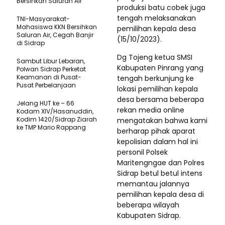
Bersihkan Saluran Air
produksi batu cobek juga
tengah melaksanakan
TNI-Masyarakat-
Mahasiswa KKN Bersihkan
pemilihan kepala desa
Saluran Air, Cegah Banjir
(15/10/2023).
di Sidrap
Dg Tojeng ketua SMSI
Sambut Libur Lebaran,
Kabupaten Pinrang yang
Polwan Sidrap Perketat
Keamanan di Pusat-
tengah berkunjung ke
Pusat Perbelanjaan
lokasi pemilihan kepala
desa bersama beberapa
Jelang HUT ke – 66
rekan media online
Kodam XIV/Hasanuddin,
Kodim 1420/Sidrap Ziarah
mengatakan bahwa kami
ke TMP Mario Rappang
berharap pihak aparat
kepolisian dalam hal ini
personil Polsek
Maritengngae dan Polres
Sidrap betul betul intens
memantau jalannya
pemilihan kepala desa di
beberapa wilayah
Kabupaten Sidrap.