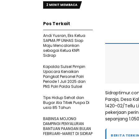
2 MENIT MEMBACA
Pos Terkait
Andi Yusran, Eks Ketua
SAPMA PP UNHAS Siap
Maju Mencalonkan
sebagai Ketua KNPI
Sidrap
Kapolda Sulsel Pimpin
Upacara Kenaikan
Pangkat Personel Polri
Periode 1 Juli 2025 dan
PNS Polri Polda Sulsel
Sidraptimur.co
Tips Hidup Sehat dan
Paraja, Desa K
Bugar Ala Titiek Puspa Di
1420-02/Tellu 
usia 85 Tahun
pekerjaan perin
sepanjang 1.050
BABINSA MOJONG
DAMPINGI PENYALURAN
BANTUAN PAANGAN BULAN
FEBRUARI-MARET DI SIDRAP
BERITA TERKIN