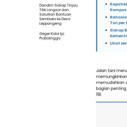
Kapolre
Dandim Sidrap Tinjau
Kampus 
Titik Longsor dan
Salurkan Bantuan
Rahasia 
Sembako ke Desa
Ton per 
Leppangeng
Sidrap B
Geger Kolor Ijo
Kement
Probolinggo
Lihat se
Jalan tani meru
memungkinkan a
memudahkan dist
bagian pentin
118.