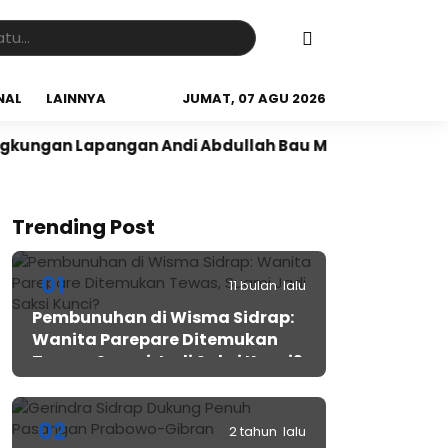
NAL
LAINNYA
JUMAT, 07 AGU 2026
Lapangan Andi Abdullah Bau Massepe
Panen Raya di 
Trending Post
01
11 bulan lalu
Pembunuhan di Wisma Sidrap:
Wanita Parepare Ditemukan
Tewas, Suami Jadi Saksi Kunci?
02
2 tahun lalu