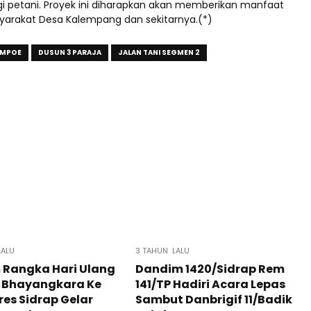
agi petani. Proyek ini diharapkan akan memberikan manfaat
yarakat Desa Kalempang dan sekitarnya.(*)
LIMPOE
DUSUN 3 PARAJA
JALAN TANI SEGMEN 2
LALU
3 TAHUN LALU
 Rangka Hari Ulang
Dandim 1420/Sidrap Rem
 Bhayangkara Ke
141/TP Hadiri Acara Lepas
lres Sidrap Gelar
Sambut Danbrigif 11/Badik