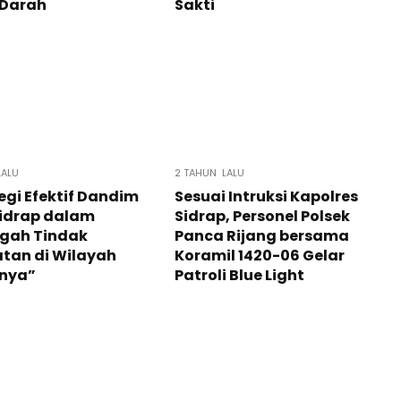
 Darah
Sakti
LALU
2 TAHUN LALU
egi Efektif Dandim
Sesuai Intruksi Kapolres
Sidrap dalam
Sidrap, Personel Polsek
gah Tindak
Panca Rijang bersama
tan di Wilayah
Koramil 1420-06 Gelar
nya”
Patroli Blue Light