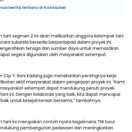
mua berita terbaru di Katasulsel
an tani segmen 2 ini akan melibatkan anggota kelompok tani
cara sukarela bersedia berpartisipasi dalam proyek ini.
engerahkan tenaga dan sumber daya untuk memastikan
 dapat segera digunakan oleh masyarakat setempat.
n Ctp Y. Roni Kadang juga menekankan pentingnya kerja
libatan aktif masyarakat dalam pengerjaan proyek ini. “Kami
 masyarakat setempat dapat mendukung penuh proyek
n tani ini. Dengan kolaborasi yang baik, kita dapat mencapai
ih baik untuk kesejahteraan bersama,” tambahnya.
an tani ini merupakan contoh nyata bagaimana TNI turut
endukung pembangunan pedesaan dan meningkatkan