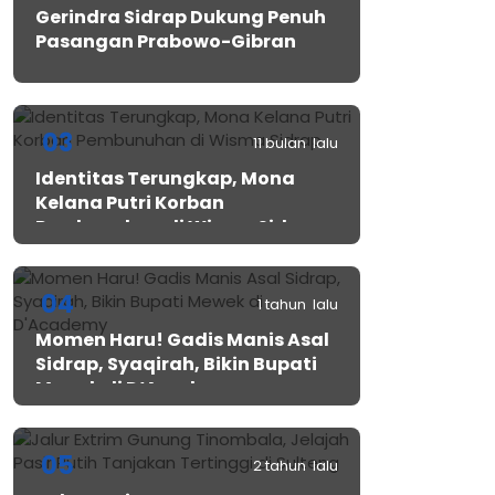
Gerindra Sidrap Dukung Penuh
Pasangan Prabowo-Gibran
03
11 bulan lalu
Identitas Terungkap, Mona
Kelana Putri Korban
Pembunuhan di Wisma Sidrap
04
1 tahun lalu
Momen Haru! Gadis Manis Asal
Sidrap, Syaqirah, Bikin Bupati
Mewek di D’Academy​
05
2 tahun lalu