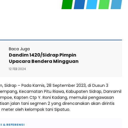
Baca Juga
Dandim 1420/Sidrap Pimpin
Upacara Bendera Mingguan
12 FEB 2024
m, Sidrap – Pada Kamis, 28 September 2023, di Dusun 3
alempang, Kecamatan Pitu Riawa, Kabupaten Sidrap, Danramil
Limpoe, Kapten Ctp Y. Roni Kadang, memulai pengawasan
tisan jalan tani segmen 2 yang direncanakan akan dirintis
 meter oleh kelompok tani Sipatuo.
I & REFERENSI