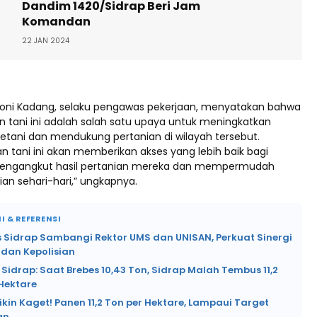
Dandim 1420/Sidrap Beri Jam
Komandan
22 JAN 2024
Roni Kadang, selaku pengawas pekerjaan, menyatakan bahwa
n tani ini adalah salah satu upaya untuk meningkatkan
petani dan mendukung pertanian di wilayah tersebut.
an tani ini akan memberikan akses yang lebih baik bagi
mengangkut hasil pertanian mereka dan mempermudah
nian sehari-hari,” ungkapnya.
I & REFERENSI
s Sidrap Sambangi Rektor UMS dan UNISAN, Perkuat Sinergi
dan Kepolisian
Sidrap: Saat Brebes 10,43 Ton, Sidrap Malah Tembus 11,2
Hektare
ikin Kaget! Panen 11,2 Ton per Hektare, Lampaui Target
an