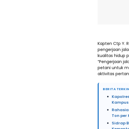
Kapten Ctp Y. 
pengerjaan jala
kualitas hidup 
“Pengerjaan jal
petani untuk 
aktivitas perta
BERITA TERKIN
Kapolre
Kampus 
Rahasia 
Ton per 
Sidrap B
Kement