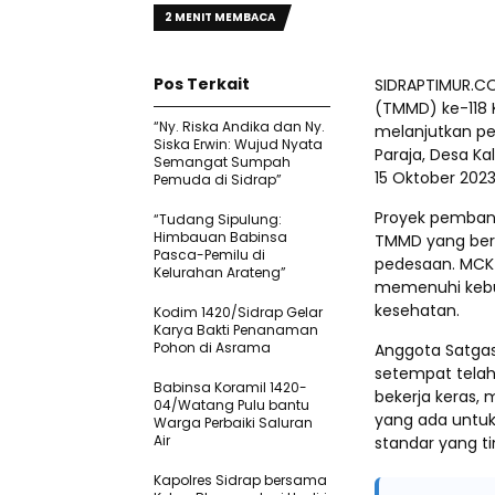
2 MENIT MEMBACA
Pos Terkait
SIDRAPTIMUR.CO
(TMMD) ke-118 
“Ny. Riska Andika dan Ny.
melanjutkan pe
Siska Erwin: Wujud Nyata
Paraja, Desa K
Semangat Sumpah
15 Oktober 202
Pemuda di Sidrap”
Proyek pemban
“Tudang Sipulung:
Himbauan Babinsa
TMMD yang bert
Pasca-Pemilu di
pedesaan. MCK a
Kelurahan Arateng”
memenuhi kebu
kesehatan.
Kodim 1420/Sidrap Gelar
Karya Bakti Penanaman
Pohon di Asrama
Anggota Satgas 
setempat telah 
Babinsa Koramil 1420-
bekerja keras,
04/Watang Pulu bantu
yang ada untuk
Warga Perbaiki Saluran
Air
standar yang ti
Kapolres Sidrap bersama