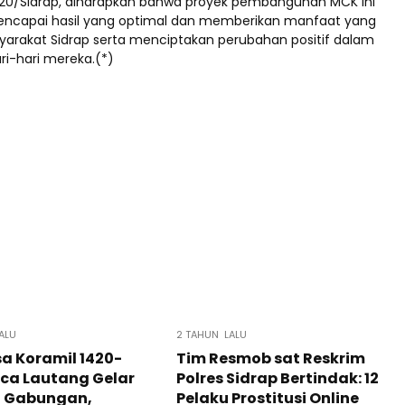
420/Sidrap, diharapkan bahwa proyek pembangunan MCK ini
encapai hasil yang optimal dan memberikan manfaat yang
yarakat Sidrap serta menciptakan perubahan positif dalam
ri-hari mereka.(*)
ALU
2 TAHUN LALU
a Koramil 1420-
Tim Resmob sat Reskrim
ca Lautang Gelar
Polres Sidrap Bertindak: 12
i Gabungan,
Pelaku Prostitusi Online