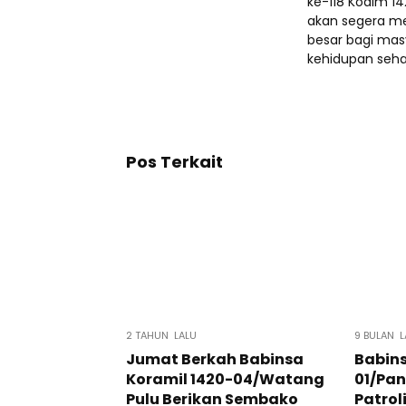
ke-118 Kodim 1
akan segera m
besar bagi mas
kehidupan seha
Pos Terkait
2 TAHUN LALU
9 BULAN L
Jumat Berkah Babinsa
Babins
Koramil 1420-04/Watang
01/Pan
Pulu Berikan Sembako
Patrol