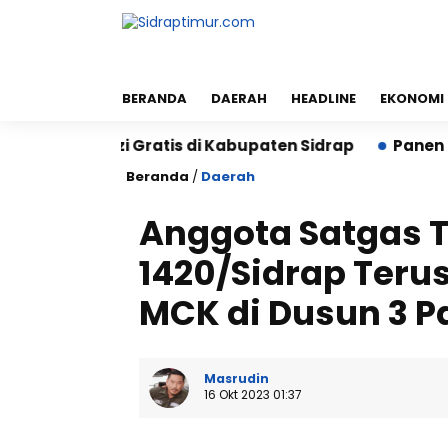
BERANDA
DAERAH
HEADLINE
EKONOMI
 Bergizi Gratis di Kabupaten Sidrap
Panen PM-AAS S
Beranda
/
Daerah
Anggota Satgas 
1420/Sidrap Teru
MCK di Dusun 3 P
Masrudin
16 Okt 2023 01:37