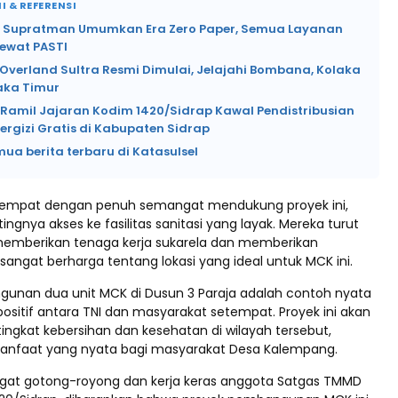
I & REFERENSI
Supratman Umumkan Era Zero Paper, Semua Layanan
ewat PASTI
Overland Sultra Resmi Dimulai, Jelajahi Bombana, Kolaka
aka Timur
 Ramil Jajaran Kodim 1420/Sidrap Kawal Pendistribusian
rgizi Gratis di Kabupaten Sidrap
mua berita terbaru di Katasulsel
tempat dengan penuh semangat mendukung proyek ini,
ngnya akses ke fasilitas sanitasi yang layak. Mereka turut
emberikan tenaga kerja sukarela dan memberikan
sangat berharga tentang lokasi yang ideal untuk MCK ini.
unan dua unit MCK di Dusun 3 Paraja adalah contoh nyata
 positif antara TNI dan masyarakat setempat. Proyek ini akan
ingkat kebersihan dan kesehatan di wilayah tersebut,
nfaat yang nyata bagi masyarakat Desa Kalempang.
at gotong-royong dan kerja keras anggota Satgas TMMD