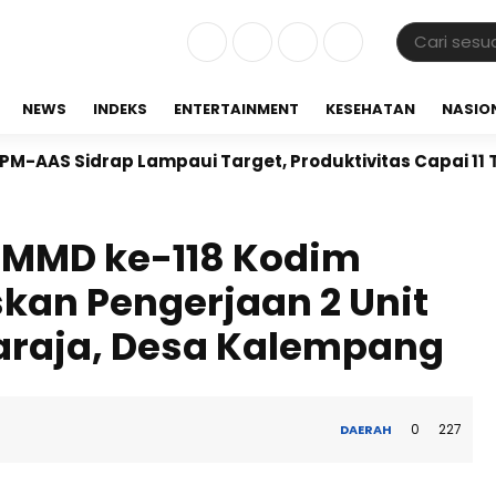
NEWS
INDEKS
ENTERTAINMENT
KESEHATAN
NASIO
idrap Lampaui Target, Produktivitas Capai 11 Ton per 
TMMD ke-118 Kodim
skan Pengerjaan 2 Unit
araja, Desa Kalempang
0
227
DAERAH