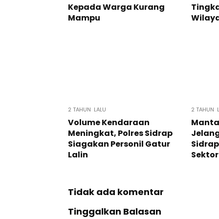
Kepada Warga Kurang
Tingk
Mampu
Wilaya
2 TAHUN LALU
2 TAHUN 
Volume Kendaraan
Manta
Meningkat, Polres Sidrap
Jelang
Siagakan Personil Gatur
Sidrap
Lalin
Sektor
Tidak ada komentar
Tinggalkan Balasan