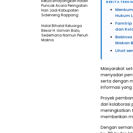
Ketua Bhayangkari Hadiri
BERITA TERKIN
Puncak Acara Peringatan
Menkum 
Hari Jadi Kabupaten
Sidenreng Rappang
Hukum L
Famtrip 
Halal Bihalal Keluarga
dan Kol
Besar H. Usman Balo,
Sederhana Namun Penuh
Babinsa
Makna
Makan Be
Lihat se
Masyarakat se
menyadari penti
serta dengan m
informasi yang 
Proyek pembang
dari kolaborasi
meningkatkan t
memberikan ma
Dengan semang