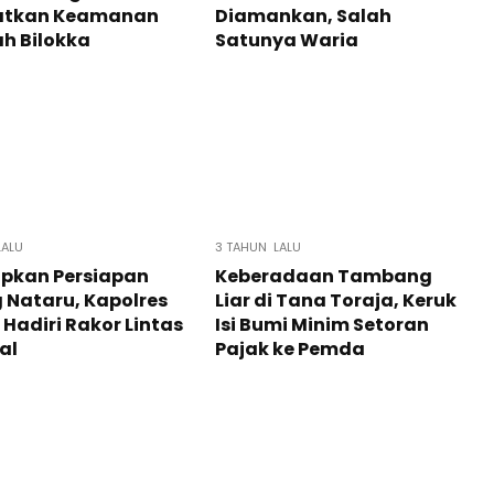
atkan Keamanan
Diamankan, Salah
h Bilokka
Satunya Waria
LALU
3 TAHUN LALU
pkan Persiapan
Keberadaan Tambang
 Nataru, Kapolres
Liar di Tana Toraja, Keruk
 Hadiri Rakor Lintas
Isi Bumi Minim Setoran
al
Pajak ke Pemda