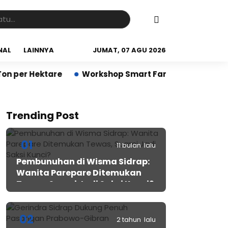
NAL
LAINNYA
JUMAT, 07 AGU 2026
Hektare
Workshop Smart Farming di Sidrap Bantu P
Trending Post
01
11 bulan lalu
Pembunuhan di Wisma Sidrap:
Wanita Parepare Ditemukan
Tewas, Suami Jadi Saksi Kunci?
02
2 tahun lalu