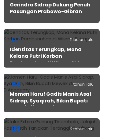
Gerindra Sidrap Dukung Penuh
Pasangan Prabowo-Gibran
03
11 bulan lalu
Identitas Terungkap, Mona
Kelana Putri Korban
Pembunuhan di Wisma Sidrap
04
1 tahun lalu
Momen Haru! Gadis Manis Asal
Sidrap, Syaqirah, Bikin Bupati
Mewek di D’Academy​
05
2 tahun lalu