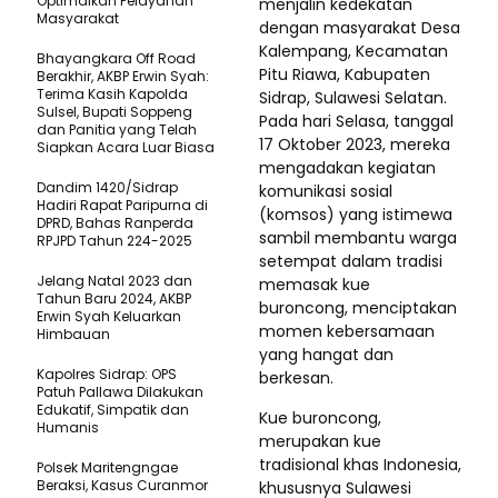
Optimalkan Pelayanan
menjalin kedekatan
Masyarakat
dengan masyarakat Desa
Kalempang, Kecamatan
Bhayangkara Off Road
Pitu Riawa, Kabupaten
Berakhir, AKBP Erwin Syah:
Terima Kasih Kapolda
Sidrap, Sulawesi Selatan.
Sulsel, Bupati Soppeng
Pada hari Selasa, tanggal
dan Panitia yang Telah
17 Oktober 2023, mereka
Siapkan Acara Luar Biasa
mengadakan kegiatan
Dandim 1420/Sidrap
komunikasi sosial
Hadiri Rapat Paripurna di
(komsos) yang istimewa
DPRD, Bahas Ranperda
sambil membantu warga
RPJPD Tahun 224-2025
setempat dalam tradisi
Jelang Natal 2023 dan
memasak kue
Tahun Baru 2024, AKBP
buroncong, menciptakan
Erwin Syah Keluarkan
momen kebersamaan
Himbauan
yang hangat dan
Kapolres Sidrap: OPS
berkesan.
Patuh Pallawa Dilakukan
Edukatif, Simpatik dan
Kue buroncong,
Humanis
merupakan kue
tradisional khas Indonesia,
Polsek Maritengngae
Beraksi, Kasus Curanmor
khususnya Sulawesi