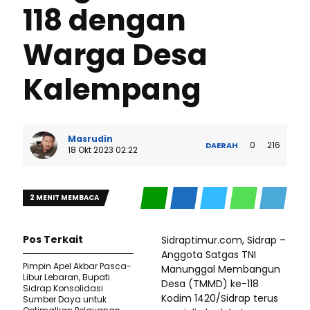
118 dengan
Warga Desa
Kalempang
Masrudin
0
216
DAERAH
18 Okt 2023 02:22
2 MENIT MEMBACA
Pos Terkait
Sidraptimur.com, Sidrap –
Anggota Satgas TNI
Pimpin Apel Akbar Pasca-
Manunggal Membangun
Libur Lebaran, Bupati
Desa (TMMD) ke-118
Sidrap Konsolidasi
Kodim 1420/Sidrap terus
Sumber Daya untuk