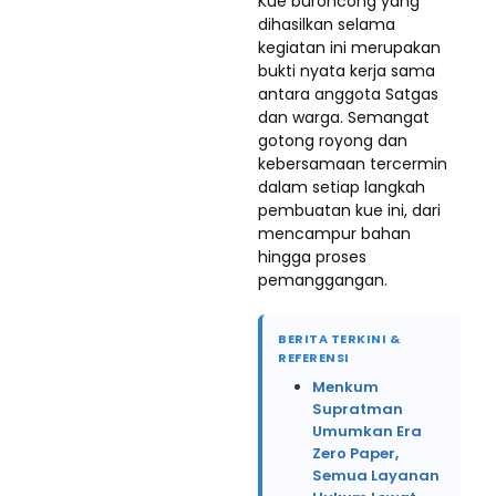
Kue buroncong yang
dihasilkan selama
kegiatan ini merupakan
bukti nyata kerja sama
antara anggota Satgas
dan warga. Semangat
gotong royong dan
kebersamaan tercermin
dalam setiap langkah
pembuatan kue ini, dari
mencampur bahan
hingga proses
pemanggangan.
BERITA TERKINI &
REFERENSI
Menkum
Supratman
Umumkan Era
Zero Paper,
Semua Layanan