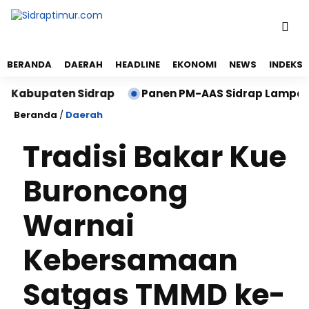
BERANDA
DAERAH
HEADLINE
EKONOMI
NEWS
INDEKS
bupaten Sidrap
Panen PM-AAS Sidrap Lampaui Target,
Beranda
/
Daerah
Tradisi Bakar Kue
Buroncong
Warnai
Kebersamaan
Satgas TMMD ke-