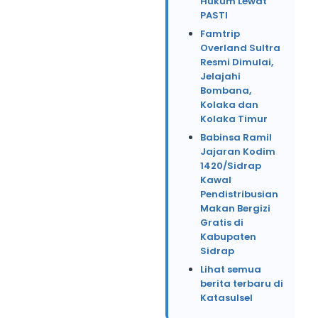
Hukum Lewat
PASTI
Famtrip
Overland Sultra
Resmi Dimulai,
Jelajahi
Bombana,
Kolaka dan
Kolaka Timur
Babinsa Ramil
Jajaran Kodim
1420/Sidrap
Kawal
Pendistribusian
Makan Bergizi
Gratis di
Kabupaten
Sidrap
Lihat semua
berita terbaru di
Katasulsel