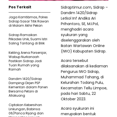
Pos Terkait
Sidraptimur.com, Sidrap –
Dandim 1420/Sidrap
Jaga Kamtibmas, Polres
Letkol Inf Andika Ari
Sidrap Sasar Titik Rawan
Prihantoro, SE, M.I.Pol,
di Malam Akhir Pekan
menghadiri acara
syukuran yang
Sidrap Ramaikan
Pilkades Unik, Suami Istri
diselenggarakan oleh
Saling Tantang di Bilik
Ikatan Wartawan Online
(IWO) Kabupaten Sidrap.
Keliling Arena Porsenijar,
Wabup Nurkanaah
Acara tersebut
Pastikan Sidrap Jadi
Tuan Rumah yang
dilaksanakan di kediaman
Ramah
Pengurus IWO Sidrap,
Muhammad Tahang, di
Dandim 1420/Sidrap
Kelurahan Todang Pulu,
Dampingi Dirjen PSP
Kementan dalam Panen
Kecamatan Tellu Limpoe,
Bersama Petani di
pada hari Sabtu, 22
Allakuang
Oktober 2023.
Ciptakan Kebersihan
Acara syukuran ini
Linkungan, Babinsa
06/Panca Rijang dan
merupakan bentuk