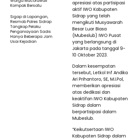
Warga Macorawali
apresiasi atas partisipasi
Kompak Bersatu
aktif IWO Kabupaten
Sidrap yang telah
Sigap di Lapangan,
Resmob Polres Sidrap
mengikuti Musyawarah
Tangkap Pelaku
Besar Luar Biasa
Penganiayaan Sadis
(Mubeslub) IWO Pusat
Hanya Beberapa Jam
Usai Kejadian
yang berlangsung di
Jakarta pada tanggal 9-
10 Oktober 2023.
Dalam kesempatan
tersebut, Letkol Inf Andika
Ari Prihantoro, SE, M.I.Pol,
memberikan apresiasi
atas dedikasi dan
keaktifan IWO Kabupaten
Sidrap dalam
berpartisipasi dalam
Mubeslub.
“Keikutsertaan IWO
Kabupaten Sidrap dalam