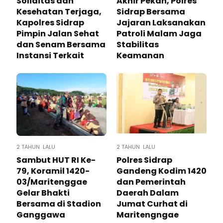
Soliditas dan
Akhir Pekan, Polres
Kesehatan Terjaga,
Sidrap Bersama
Kapolres Sidrap
Jajaran Laksanakan
Pimpin Jalan Sehat
Patroli Malam Jaga
dan Senam Bersama
Stabilitas
Instansi Terkait
Keamanan
2 TAHUN LALU
2 TAHUN LALU
Sambut HUT RI Ke-
Polres Sidrap
79, Koramil 1420-
Gandeng Kodim 1420
03/Maritenggae
dan Pemerintah
Gelar Bhakti
Daerah Dalam
Bersama di Stadion
Jumat Curhat di
Ganggawa
Maritengngae