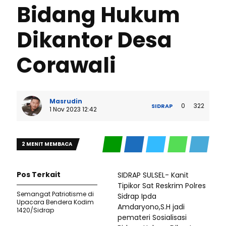
Bidang Hukum
Dikantor Desa
Corawali
Masrudin
0
322
SIDRAP
1 Nov 2023 12:42
2 MENIT MEMBACA
Pos Terkait
SIDRAP SULSEL- Kanit
Tipikor Sat Reskrim Polres
Semangat Patriotisme di
Sidrap Ipda
Upacara Bendera Kodim
Amdaryono,S.H jadi
1420/Sidrap
pemateri Sosialisasi