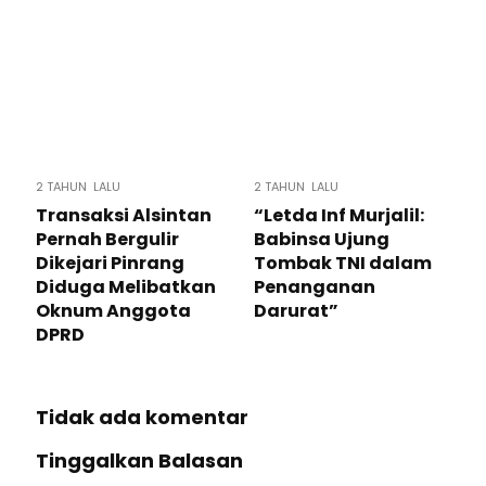
2 TAHUN LALU
2 TAHUN LALU
Transaksi Alsintan
“Letda Inf Murjalil:
Pernah Bergulir
Babinsa Ujung
Dikejari Pinrang
Tombak TNI dalam
Diduga Melibatkan
Penanganan
Oknum Anggota
Darurat”
DPRD
Tidak ada komentar
Tinggalkan Balasan