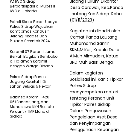
Bidang Hukum Dikantor
PD IWO Sidrap
Berpartisipasi di Mubes II
Desa Corawali, Kec.Panca
IWO di Jakarta
Lautang,Kab.Sidrap. Rabu
(01/11/2023)
Patroli Skala Besar, Upaya
Polres Sidrap Wujudkan
Kegiatan ini dihadiri oleh
Kamtibmas Kondusif
Jelang Pilkades Dan
Camat Panca Lautang
Pilkada Serentak 2024
Muhamamd Samir
SKM.,M.Kes, Kepala Desa
Koramil 07 Baranti Jumat
A.Muh Alimuddin, Ketua
Berkah Bagikan Sembako
di Halaman Koramil
BPD Muh Basri Benga.
dengan Warga Binaan
Dalam kegiatan
Polres Sidrap Panen
Sosialisasi ini, Kanit Tipikor
Jagung Kuartal II Di
Polres Sidrap
Lahan Seluas 5 Hektar
menyampaikan materi
Babinsa Koramil 1420-
tentang Peranan Unit
06/Pancarijang, dan
Tipikor Polres Sidrap
Mahasiswa KKN Bersatu
Dalam Pengawasan
Percantik TMP Mario di
Sidrap
Pengelolaan Aset Desa
dan Penyimpangan
Penggunaan Keuangan