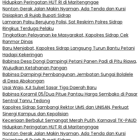
Hidupkan Peringatan HUT RI di Maritengngae
Nonton Gerak Jalan Makin Nyaman, Ada Tenda dan Kursi
Disiapkan di Rujab Bupati Sidrap
Lamaran Palsu Berujung Polisi, Sat Reskrim Polres Sidrap
Ringkus Terduga Pelaku
Tingkatkan Pelayanan ke Masyarakat, Kapolres Sidrap Cek
Ranmor Dinas
Baru Menjabat, Kapolres Sidrap Langsung Turun Bantu Petani
Hadapi Kekeringan
Babinsa Desa Dongi Dampingi Petani Panen Padi di Pitu Riawa,
Wujudkan Ketahanan Pangan
Babinsa Dampingi Pembangunan Jembatan Sungai Bolalele
di Desa Abokongan
Usai Wajo, KJI Sulsel Sasar Tiga Daerah Baru
Babinsa Koramil 05/Dua Pitue Pantau Harga Sembako di Pasar
Sentral Tanru Tedong
Kapolres Sidrap Sambangi Rektor UMS dan UNISAN, Perkuat
Sinergi Kampus dan Kepolisian
Keceriaan Berbalut Semangat Merah Putih, Karnaval TK-PAUD
Hidupkan Peringatan HUT RI di Maritengngae
Nonton Gerak Jalan Makin Nyaman, Ada Tenda dan Kursi