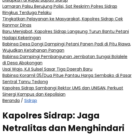
Disiapkan di Rujab Bupati Sidrap
Lamaran Palsu Berujung Polisi, Sat Reskrim Polres Sidrap
Ringkus Terduga Pelaku
Tingkatkan Pelayanan ke Masyarakat, Kapolres Sidrap Cek
Ranmor Dinas
Baru Menjabat, Kapolres Sidrap Langsung Turun Bantu Petani
Hadapi Kekeringan
Babinsa Desa Dongi Dampingi Petani Panen Padi di Pitu Riawa,
Wujudkan Ketahanan Pangan
Babinsa Dampingi Pembangunan Jembatan Sungai Bolalele
di Desa Abokongan
Usai Wajo, KJI Sulsel Sasar Tiga Daerah Baru
Babinsa Koramil 05/Dua Pitue Pantau Harga Sembako di Pasar
Sentral Tanru Tedong
Kapolres Sidrap Sambangi Rektor UMS dan UNISAN, Perkuat
Sinergi Kampus dan Kepolisian
Beranda
/
Sidrap
Kapolres Sidrap: Jaga
Netralitas dan Menghindari