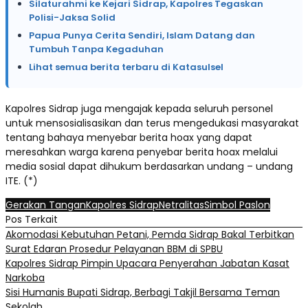
Silaturahmi ke Kejari Sidrap, Kapolres Tegaskan
Polisi-Jaksa Solid
Papua Punya Cerita Sendiri, Islam Datang dan
Tumbuh Tanpa Kegaduhan
Lihat semua berita terbaru di Katasulsel
Kapolres Sidrap juga mengajak kepada seluruh personel
untuk mensosialisasikan dan terus mengedukasi masyarakat
tentang bahaya menyebar berita hoax yang dapat
meresahkan warga karena penyebar berita hoax melalui
media sosial dapat dihukum berdasarkan undang – undang
ITE. (*)
Gerakan Tangan
Kapolres Sidrap
Netralitas
Simbol Paslon
Pos Terkait
Akomodasi Kebutuhan Petani, Pemda Sidrap Bakal Terbitkan
Surat Edaran Prosedur Pelayanan BBM di SPBU
Kapolres Sidrap Pimpin Upacara Penyerahan Jabatan Kasat
Narkoba
Sisi Humanis Bupati Sidrap, Berbagi Takjil Bersama Teman
Sekolah