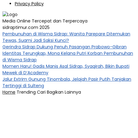
Privacy Policy
Media Online Tercepat dan Terpercaya
sidraptimur.com 2025
Pembunuhan di Wisma Sidrap: Wanita Parepare Ditemukan
Tewas, Suami Jadi Saksi Kunci?
Gerindra Sidrap Dukung Penuh Pasangan Prabowo-Gibran
Identitas Terungkap, Mona Kelana Putri Korban Pembunuhan
di Wisma Sidrap
Momen Haru! Gadis Manis Asal Sidrap, Syaqirah, Bikin Bupati
Mewek di D’Academy​
Jalur Extrim Gunung Tinombala, Jelajah Pasir Putih Tanjakan
Tertinggi di Sulteng
Home
Trending
Cari
Bagikan
Lainnya