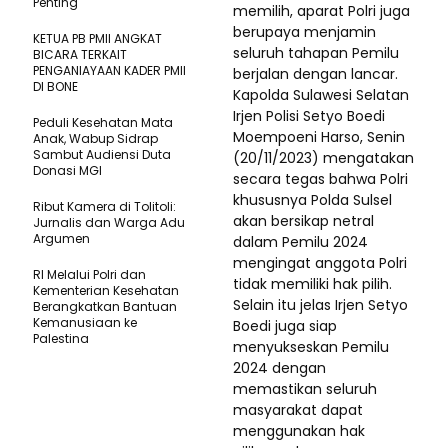
Penting
memilih, aparat Polri juga
berupaya menjamin
KETUA PB PMII ANGKAT
seluruh tahapan Pemilu
BICARA TERKAIT
PENGANIAYAAN KADER PMII
berjalan dengan lancar.
DI BONE
Kapolda Sulawesi Selatan
Irjen Polisi Setyo Boedi
Peduli Kesehatan Mata
Moempoeni Harso, Senin
Anak, Wabup Sidrap
Sambut Audiensi Duta
(20/11/2023) mengatakan
Donasi MGI
secara tegas bahwa Polri
khususnya Polda Sulsel
Ribut Kamera di Tolitoli:
akan bersikap netral
Jurnalis dan Warga Adu
Argumen
dalam Pemilu 2024
mengingat anggota Polri
RI Melalui Polri dan
tidak memiliki hak pilih.
Kementerian Kesehatan
Selain itu jelas Irjen Setyo
Berangkatkan Bantuan
Kemanusiaan ke
Boedi juga siap
Palestina
menyukseskan Pemilu
2024 dengan
memastikan seluruh
masyarakat dapat
menggunakan hak