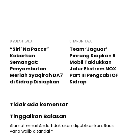
8 BULAN LALU
3 TAHUN LALU
“Siri’ Na Pacce”
Team ‘Jaguar’
Kobarkan
Pinrang Siapkan 5
Semangat:
Mobil Taklukkan
Penyambutan
Jalur Ekstrem NOX
Meriah Syaqirah DA7
Part III Pengcab IOF
di Sidrap Disiapkan
Sidrap
Tidak ada komentar
Tinggalkan Balasan
Alamat email Anda tidak akan dipublikasikan.
Ruas
yang wajib ditandai
*