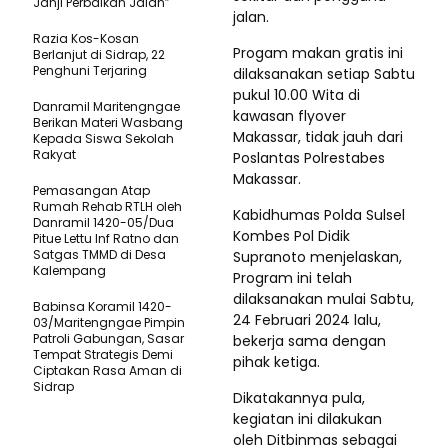
Janji Perbaikan Jalan”
jalan.
Razia Kos-Kosan
Progam makan gratis ini
Berlanjut di Sidrap, 22
Penghuni Terjaring
dilaksanakan setiap Sabtu
pukul 10.00 Wita di
Danramil Maritengngae
kawasan flyover
Berikan Materi Wasbang
Makassar, tidak jauh dari
Kepada Siswa Sekolah
Rakyat
Poslantas Polrestabes
Makassar.
Pemasangan Atap
Rumah Rehab RTLH oleh
Kabidhumas Polda Sulsel
Danramil 1420-05/Dua
Kombes Pol Didik
Pitue Lettu Inf Ratno dan
Satgas TMMD di Desa
Supranoto menjelaskan,
Kalempang
Program ini telah
dilaksanakan mulai Sabtu,
Babinsa Koramil 1420-
24 Februari 2024 lalu,
03/Maritengngae Pimpin
Patroli Gabungan, Sasar
bekerja sama dengan
Tempat Strategis Demi
pihak ketiga.
Ciptakan Rasa Aman di
Sidrap
Dikatakannya pula,
kegiatan ini dilakukan
oleh Ditbinmas sebagai