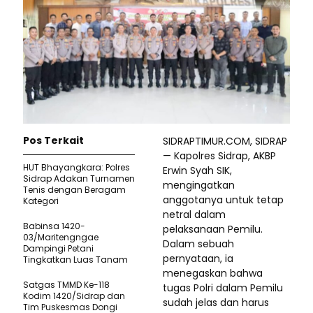
Pos Terkait
SIDRAPTIMUR.COM, SIDRAP
— Kapolres Sidrap, AKBP
HUT Bhayangkara: Polres
Erwin Syah SIK,
Sidrap Adakan Turnamen
mengingatkan
Tenis dengan Beragam
anggotanya untuk tetap
Kategori
netral dalam
Babinsa 1420-
pelaksanaan Pemilu.
03/Maritengngae
Dalam sebuah
Dampingi Petani
pernyataan, ia
Tingkatkan Luas Tanam
menegaskan bahwa
Satgas TMMD Ke-118
tugas Polri dalam Pemilu
Kodim 1420/Sidrap dan
sudah jelas dan harus
Tim Puskesmas Dongi