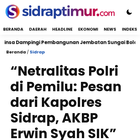
BERANDA
DAERAH
HEADLINE
EKONOMI
NEWS
INDEKS
mpingi Pembangunan Jembatan Sungai Bolalele di De
Beranda
/
Sidrap
“Netralitas Polri
di Pemilu: Pesan
dari Kapolres
Sidrap, AKBP
Erwin Syah SIK”