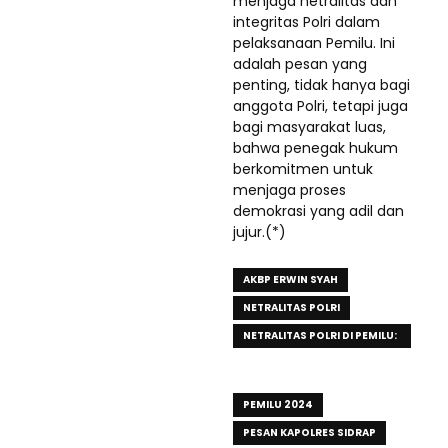
menjaga netralitas dan
integritas Polri dalam
pelaksanaan Pemilu. Ini
adalah pesan yang
penting, tidak hanya bagi
anggota Polri, tetapi juga
bagi masyarakat luas,
bahwa penegak hukum
berkomitmen untuk
menjaga proses
demokrasi yang adil dan
jujur.(*)
AKBP ERWIN SYAH
NETRALITAS POLRI
NETRALITAS POLRI DI PEMILU:
PESAN DARI KAPOLRES
SIDRAP
PEMILU 2024
PESAN KAPOLRES SIDRAP