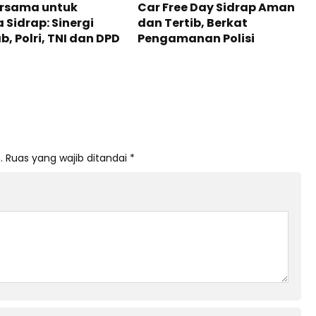
ersama untuk
Car Free Day Sidrap Aman
 Sidrap: Sinergi
dan Tertib, Berkat
, Polri, TNI dan DPD
Pengamanan Polisi
.
Ruas yang wajib ditandai
*