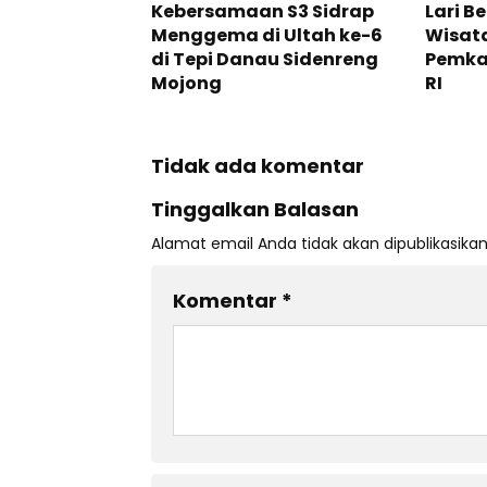
Kebersamaan S3 Sidrap
Lari B
Menggema di Ultah ke-6
Wisata
di Tepi Danau Sidenreng
Pemkab
Mojong
RI
Tidak ada komentar
Tinggalkan Balasan
Alamat email Anda tidak akan dipublikasikan
Komentar
*