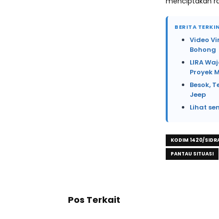
menciptakan ra
BERITA TERKIN
Video Vi
Bohong
LIRA Waj
Proyek 
Besok, T
Jeep
Lihat se
KODIM 1420/SIDR
PANTAU SITUASI
Pos Terkait