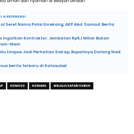
sa aman dan nyaman di wilayah binaan.
I & REFERENSI
ral Seret Nama Polisi Enrekang, AKP Abd. Samad: Berita
o Ingatkan Kontraktor: Jembatan Rp5,1 Miliar Bukan
Main-Main
ellu Limpoe Jadi Perhatian Sidrap, Bupatinya Datang Naik
mua berita terbaru di Katasulsel
AP
KOMSOS
KORAMIL
MELALUI SAFARI SUBUH