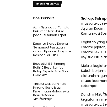
1 MENIT MEMBACA
Pos Terkait
Sidrap, Sidra
masyarakat sek
Azmi Syahputra: Tuntutan
Jajaran Kodim 
Hukuman Mati Jaksa
Komunikasi Sos
pada TM Sudah Tepat
Kegiatan yang b
Kapolres Sidrap Dorong
Koramil jajaran,
Semangat Persatuan
dalam Upacara Integrasi
Koramil 1420-0
Nasional di SKPD
05/Dua Pitue d
Reza Atlet ISSI Pinrang
Melalui kegiata
Raih 10 Besar Lomba
Subuh berjamaa
Balap Sepeda Palu Sport
Event 2023
silaturahmi gu
situasi keaman
“Institut Cokroaminoto
setempat.
Pinrang Sosialisasi
Penerimaan Mahasiswa
Dandim 1420/Si
Baru di Kodim
1420/Sidrap”
kegiatan ini m
masyarakat. Sel