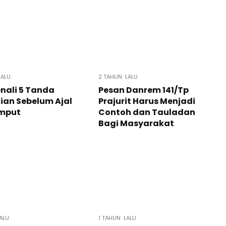
LALU
2 TAHUN LALU
nali 5 Tanda
Pesan Danrem 141/Tp
ian Sebelum Ajal
Prajurit Harus Menjadi
mput
Contoh dan Tauladan
Bagi Masyarakat
ALU
1 TAHUN LALU