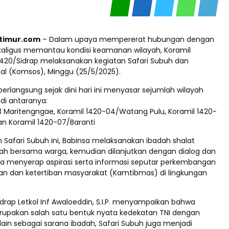
ptimur.com
– Dalam upaya mempererat hubungan dengan
aligus memantau kondisi keamanan wilayah, Koramil
1420/Sidrap melaksanakan kegiatan Safari Subuh dan
ial (Komsos), Minggu (25/5/2025).
erlangsung sejak dini hari ini menyasar sejumlah wilayah
 di antaranya:
3 Maritengngae, Koramil 1420-04/Watang Pulu, Koramil 1420-
an Koramil 1420-07/Baranti
n Safari Subuh ini, Babinsa melaksanakan ibadah shalat
h bersama warga, kemudian dilanjutkan dengan dialog dan
na menyerap aspirasi serta informasi seputar perkembangan
an dan ketertiban masyarakat (Kamtibmas) di lingkungan
drap Letkol Inf Awaloeddin, S.I.P. menyampaikan bahwa
erupakan salah satu bentuk nyata kedekatan TNI dengan
ain sebagai sarana ibadah, Safari Subuh juga menjadi