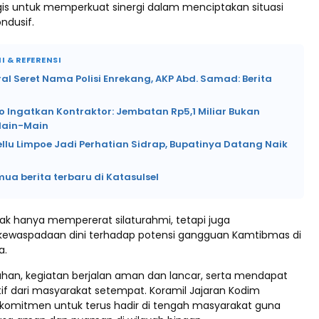
s untuk memperkuat sinergi dalam menciptakan situasi
ndusif.
I & REFERENSI
ral Seret Nama Polisi Enrekang, AKP Abd. Samad: Berita
o Ingatkan Kontraktor: Jembatan Rp5,1 Miliar Bukan
Main-Main
ellu Limpoe Jadi Perhatian Sidrap, Bupatinya Datang Naik
mua berita terbaru di Katasulsel
idak hanya mempererat silaturahmi, tetapi juga
kewaspadaan dini terhadap potensi gangguan Kamtibmas di
a.
uhan, kegiatan berjalan aman dan lancar, serta mendapat
if dari masyarakat setempat. Koramil Jajaran Kodim
rkomitmen untuk terus hadir di tengah masyarakat guna