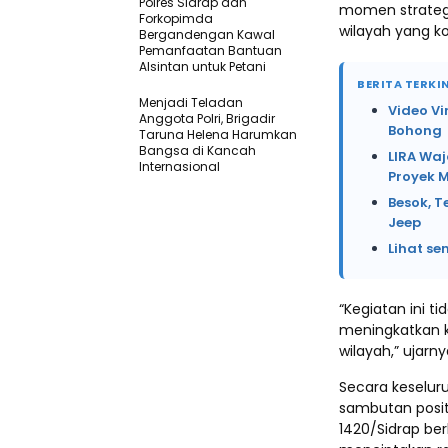
Polres Sidrap dan
momen strategi
Forkopimda
wilayah yang ko
Bergandengan Kawal
Pemanfaatan Bantuan
Alsintan untuk Petani
BERITA TERKIN
Menjadi Teladan
Video Vi
Anggota Polri, Brigadir
Bohong
Taruna Helena Harumkan
Bangsa di Kancah
LIRA Waj
Internasional
Proyek 
Besok, T
Jeep
Lihat se
“Kegiatan ini t
meningkatkan 
wilayah,” ujarny
Secara keselur
sambutan posit
1420/Sidrap be