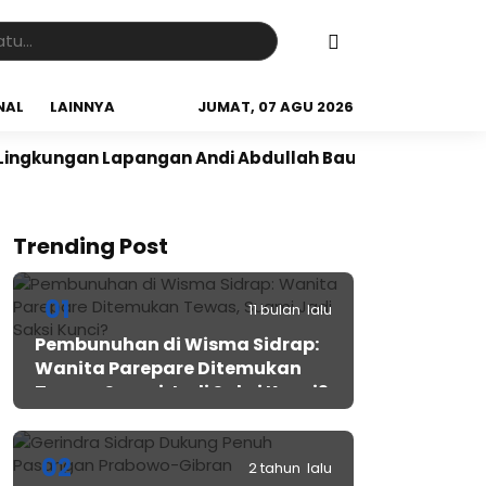
NAL
LAINNYA
JUMAT, 07 AGU 2026
gan Lapangan Andi Abdullah Bau Massepe
Panen Raya
Trending Post
01
11 bulan lalu
Pembunuhan di Wisma Sidrap:
Wanita Parepare Ditemukan
Tewas, Suami Jadi Saksi Kunci?
02
2 tahun lalu