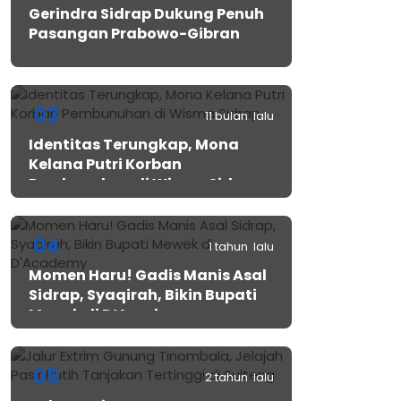
Gerindra Sidrap Dukung Penuh
Pasangan Prabowo-Gibran
03
11 bulan lalu
Identitas Terungkap, Mona
Kelana Putri Korban
Pembunuhan di Wisma Sidrap
04
1 tahun lalu
Momen Haru! Gadis Manis Asal
Sidrap, Syaqirah, Bikin Bupati
Mewek di D’Academy​
05
2 tahun lalu