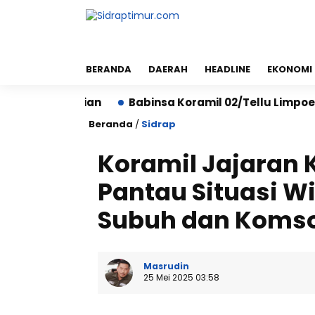
BERANDA
DAERAH
HEADLINE
EKONOMI
polisian
Babinsa Koramil 02/Tellu Limpoe Bersama
Beranda
/
Sidrap
Koramil Jajaran 
Pantau Situasi Wi
Subuh dan Koms
Masrudin
25 Mei 2025 03:58