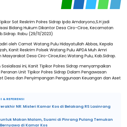
Tipikor Sat Reskrim Polres Sidrap Ipda Amdaryono,S.H jadi
lisasi Bidang Hukum Dikantor Desa Ciro-Ciroe, Kecamatan
.Sidrap. Rabu (29/11/2023)
hadiri oleh Camat Watang Pulu Hidayatullah Abbas, Kepala
ah, Kanit Reskrim Polsek Watang Pulu AIPDA Muh Amri
n Masyarakat Desa Ciro-Ciroe,Kec.Watang Pulu, Kab.Sidrap.
Sosialisasi ini, Kanit Tipikor Polres Sidrap menyampaikan
 Peranan Unit Tipikor Polres Sidrap Dalam Pengawasan
set Desa dan Penyimpangan Penggunaan Keuangan dan Aset
I & REFERENSI
rakhir NR: Misteri Kamar Kos di Belakang RS Lasinrang
si untuk Makan Malam, Suami di Pinrang Pulang Temukan
k Bernyawa di Kamar Kos