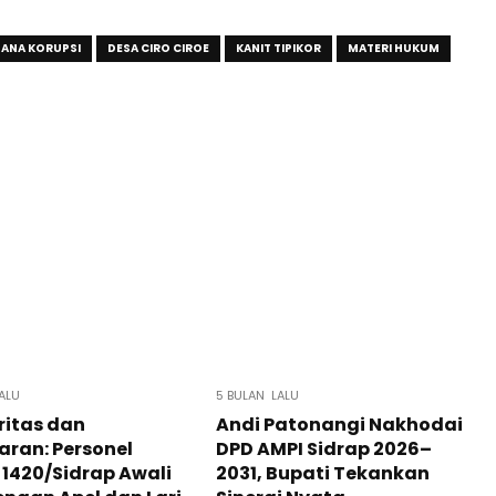
DANA KORUPSI
DESA CIRO CIROE
KANIT TIPIKOR
MATERI HUKUM
ALU
5 BULAN LALU
ritas dan
Andi Patonangi Nakhodai
ran: Personel
DPD AMPI Sidrap 2026–
1420/Sidrap Awali
2031, Bupati Tekankan