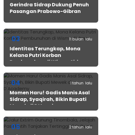
Gerindra Sidrap Dukung Penuh
Pasangan Prabowo-Gibran
03
11 bulan lalu
Identitas Terungkap, Mona
Kelana Putri Korban
Pembunuhan di Wisma Sidrap
04
1 tahun lalu
Momen Haru! Gadis Manis Asal
Sidrap, Syaqirah, Bikin Bupati
Mewek di D’Academy​
05
2 tahun lalu