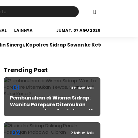
NAL
LAINNYA
JUMAT, 07 AGU 2026
rgi, Kapolres Sidrap Sowan ke Ketua NU Sidrap
Sidra
Trending Post
01
11 bulan lalu
Pembunuhan di Wisma Sidrap:
Wanita Parepare Ditemukan
Tewas, Suami Jadi Saksi Kunci?
02
2 tahun lalu