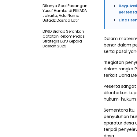
Ditanya Soal Pasangan
Regulasi
Yusuf Hamka di PILKADA
Bertent
Jakarta, Ada Nama
Lihat se
Ustadz Das’ad Latif
DPRD Sidrap Serahkan
Catatan Rekomendasi
Dalam materiny
Strategis LKPJ Kepala
benar dalam pe
Daerah 2025
serta pasal yan
“Kegiatan peny
dalam rangka P
terkait Dana Des
Peserta sangat
dilontarkan k
hukum-hukum ti
Sementara itu, 
penyuluhan hu
aparatur desa 
terjadi penyel
desa.