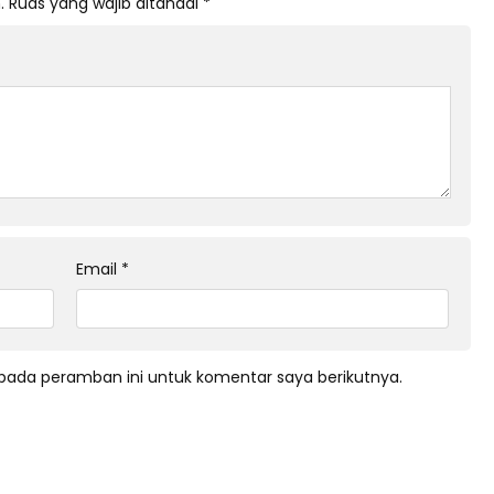
.
Ruas yang wajib ditandai
*
Email
*
pada peramban ini untuk komentar saya berikutnya.