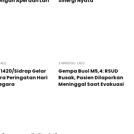
engan Apel dan Lari
Sinergi Nyata
LALU
3 MINGGU LALU
1420/Sidrap Gelar
Gempa Buol M5,4: RSUD
a Peringatan Hari
Rusak, Pasien Dilaporkan
Negara
Meninggal Saat Evakuasi