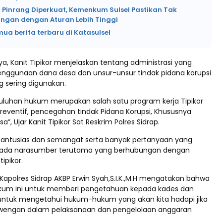
 Pinrang Diperkuat, Kemenkum Sulsel Pastikan Tak
angan dengan Aturan Lebih Tinggi
mua berita terbaru di Katasulsel
a, Kanit Tipikor menjelaskan tentang administrasi yang
nggunaan dana desa dan unsur-unsur tindak pidana korupsi
g sering digunakan.
uluhan hukum merupakan salah satu program kerja Tipikor
reventif, pencegahan tindak Pidana Korupsi, Khususnya
a”, Ujar Kanit Tipikor Sat Reskrim Polres Sidrap.
 antusias dan semangat serta banyak pertanyaan yang
epada narasumber terutama yang berhubungan dengan
pikor.
Kapolres Sidrap AKBP Erwin Syah,S.I.K.,M.H mengatakan bahwa
kum ini untuk memberi pengetahuan kepada kades dan
untuk mengetahui hukum-hukum yang akan kita hadapi jika
ewengan dalam pelaksanaan dan pengelolaan anggaran