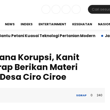
NEWS
INDEKS
ENTERTAINMENT
KESEHATAN
NASIO
tani Kuasai Teknologi Pertanian Modern
Jalin Sine
ana Korupsi, Kanit
drap Berikan Materi
Desa Ciro Ciroe
0
240
SIDRAP