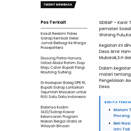
1 MENIT MEMBACA
Pos Terkait
SIDRAP – Kanit 
pemateri Sosia
Kasat Reskrim Polres
Watang Pulu,Kab
Sidrap Kembali Gelar
Jumat Berbagi Ke Warga
Kegiatan ini di
Prasejahtera
Desa Amir Hamz
Mubarak,S.H da
Diusung Partai Hanura,
Ustad Abdul Rahim Siap
Maju Calon Bupati Parigi
Dalam kegiatan 
Moutong Sulteng
materi tentang
Pengelolaan A
Di Hadapan Baleg DPR RI,
Desa.
Bupati Sidrap Lontarkan
Sejumlah Masukan untuk
RUU Satu Data Indonesia
BERITA TERKIN
Babinsa Kodim
Malam Te
1420/Sidrap Kawal
Pinrang
Kelancaran Program
Makan Bergizi Gratis di
Beli Na
Wilayah Binaan
Istri Ta