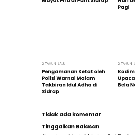
Mayat Pria di Parit Sidrap
Hari d
Pagi
2 TAHUN LALU
2 TAHUN 
Pengamanan Ketat oleh
Kodim 
Polisi Warnai Malam
Upacar
Takbiran Idul Adha di
Bela 
Sidrap
Tidak ada komentar
Tinggalkan Balasan