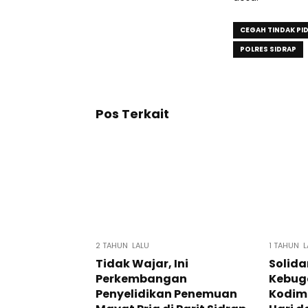
CEGAH TINDAK PI
POLRES SIDRAP
Pos Terkait
2 TAHUN LALU
1 TAHUN L
Tidak Wajar, Ini
Solida
Perkembangan
Kebuga
Penyelidikan Penemuan
Kodim 