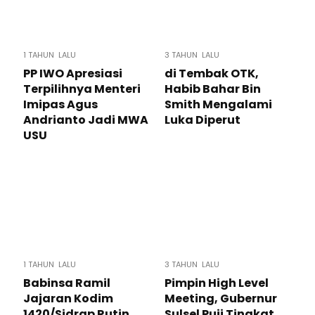
1 TAHUN LALU
3 TAHUN LALU
PP IWO Apresiasi
di Tembak OTK,
Terpilihnya Menteri
Habib Bahar Bin
Imipas Agus
Smith Mengalami
Andrianto Jadi MWA
Luka Diperut
USU
1 TAHUN LALU
3 TAHUN LALU
Babinsa Ramil
Pimpin High Level
Jajaran Kodim
Meeting, Gubernur
1420/Sidrap Rutin
Sulsel Puji Tingkat