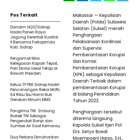
Pos Terkait
Makassar — Kepolisian
Daerah (Polda) Sulawesi
Dandim 1420/Sidrap
Selatan (Sulsel) meraih
Hadiri Panen Raya
Penghargaan
Jagung Serentak Kuartal
Pelaksanaan Kordinasi
II Bersama Forkopimda
Kab. Sidrap
dan Supervisi
Pemberantasan Korupsi
Pengamat Nilai
dari Komisi
Ketegasan Kapolri Tepat,
Pemberantasan Korupsi
Polri Dinilai Ideal Tetap di
Bawah Presiden
(KPK) sebagai Kepolisian
Daerah Terbaik dalam
Ketua TP PKK Sidrap Hadiri
pemberantasan Korupsi
Pencanangan Rekor MURI,
di bidang Penindakan
54 Ribu Ibu Hamil Ikuti
Gerakan Minum MMS
Tahun 2023.
Panglima TNI : Embung
Penghargaan tersebut
Babek TNI Sebagai
diterima langsung
Pengendali Banjir dan
Kapolda Sulsel Irjen Pol
Sumber Air Saat Kemarau
Drs. Setyo Boedi
Dua Perkara Dimohonkan
Moempoeni Harso, S.H.,