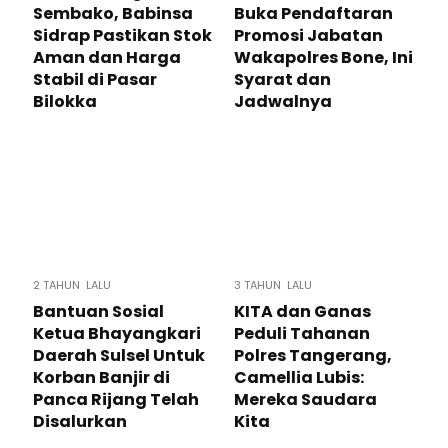
Sembako, Babinsa
Buka Pendaftaran
Sidrap Pastikan Stok
Promosi Jabatan
Aman dan Harga
Wakapolres Bone, Ini
Stabil di Pasar
Syarat dan
Bilokka
Jadwalnya
2 TAHUN LALU
3 TAHUN LALU
Bantuan Sosial
KITA dan Ganas
Ketua Bhayangkari
Peduli Tahanan
Daerah Sulsel Untuk
Polres Tangerang,
Korban Banjir di
Camellia Lubis:
Panca Rijang Telah
Mereka Saudara
Disalurkan
Kita