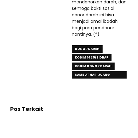
mendonorkan darah, dan
semoga bakti sosial
donor darah ini bisa
menjadi amal ibadah
bagi para pendonor
nantinya. (*)
DONOR DARAH
KODIM 1420/SIDRAP
KODIM DONOR DARAH
SAMBUT HARI JUANG
KARTIKA
Pos Terkait