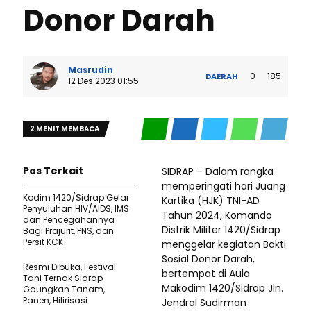
Donor Darah
Masrudin
0
185
DAERAH
12 Des 2023 01:55
2 MENIT MEMBACA
Pos Terkait
SIDRAP – Dalam rangka
memperingati hari Juang
Kodim 1420/Sidrap Gelar
Kartika (HJK) TNI-AD
Penyuluhan HIV/AIDS, IMS
Tahun 2024, Komando
dan Pencegahannya
Distrik Militer 1420/Sidrap
Bagi Prajurit, PNS, dan
Persit KCK
menggelar kegiatan Bakti
Sosial Donor Darah,
Resmi Dibuka, Festival
bertempat di Aula
Tani Ternak Sidrap
Makodim 1420/Sidrap Jln.
Gaungkan Tanam,
Panen, Hilirisasi
Jendral Sudirman