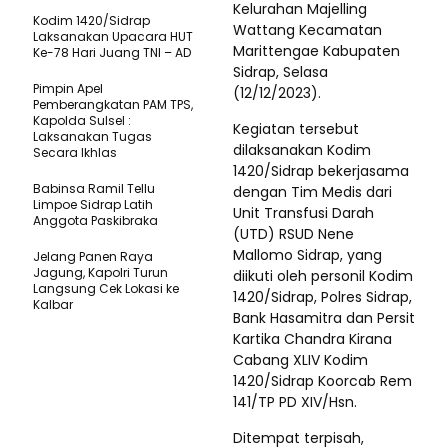
Kelurahan Majelling
Kodim 1420/Sidrap
Wattang Kecamatan
Laksanakan Upacara HUT
Marittengae Kabupaten
Ke-78 Hari Juang TNI – AD
Sidrap, Selasa
Pimpin Apel
(12/12/2023).
Pemberangkatan PAM TPS,
Kapolda Sulsel :
Kegiatan tersebut
Laksanakan Tugas
dilaksanakan Kodim
Secara Ikhlas
1420/Sidrap bekerjasama
Babinsa Ramil Tellu
dengan Tim Medis dari
Limpoe Sidrap Latih
Unit Transfusi Darah
Anggota Paskibraka
(UTD) RSUD Nene
Mallomo Sidrap, yang
Jelang Panen Raya
Jagung, Kapolri Turun
diikuti oleh personil Kodim
Langsung Cek Lokasi ke
1420/Sidrap, Polres Sidrap,
Kalbar
Bank Hasamitra dan Persit
Kartika Chandra Kirana
Cabang XLIV Kodim
1420/Sidrap Koorcab Rem
141/TP PD XIV/Hsn.
Ditempat terpisah,