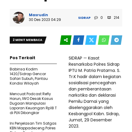
Masrudin
0
214
SIDRAP
30 Des 2023 04:29
2 MENIT MEMBACA
Pos Terkait
SIDRAP — Kasat
Resnarkoba Polres Sidrap
Babinsa Kodim
IPTU M. Patria Pratama. S.
1420/Sidrap Gencar
Tr.K hadir dalam kegiatan
Safari Subuh, Pantau
sosialisasi pencegahan
Kondisi Wilayah
dan pemberantasan
Mencuat Podcast Refly
narkotika dan deklarasi
Harun, IWO Desak Kasus
Pemilu Damai yang
Dugaan Manipulasi
diselenggarakan oleh
Laporan Keuangan Rp18 T
di PLN Dibongkar
Kesbangpol Kabn. Sidrap,
Jumat, 29 Desember
Ini Penjelasan Tim Satgas
2023.
KBN Mappadeceng Polres