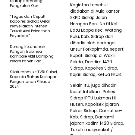
Sidrap Sambangi
Kegiatan tersebut
Pangkalan Ojek
diadakan di Aula Kantor
“Tegas dan Cepat!
SKPD Sidrap Jalan
Kapolres Sidrap Gelar
Harapan Baru No.01 Kel.
Penyelidikan Intensif
Batu Lappa Kec. Watang
Terkait Aksi Pelecehan
Payudara”
Pulu, Kab. Sidrap dan
dihadiri oleh berbagai
Dorong Ketahanan
unsur Forkopimda, seperti
Pangan, Babinsa
Bupati Sidrap di Wakili
Kampale Aktif Dampingi
Petani Panen Padi
Sekda, Dandim 1420
Sidrap, Kapolres Sidrap,
Silaturahmi ke TVRI Sulsel,
Kajari Sidrap, Ketua FKUB.
Kapolda Bahas Kesiapan
Pengamanan Pilkada
Selain itu, juga dihadiri
2024
Kasat Intelkam Polres
Sidrap IPTU Lukman HI.
Husen, Kapolsek jajaran
Polres Sidrap, Camat se-
Kab. Sidrap, Danramil
jajaran kodim 1420 Sidrap,
Tokoh masyarakat /