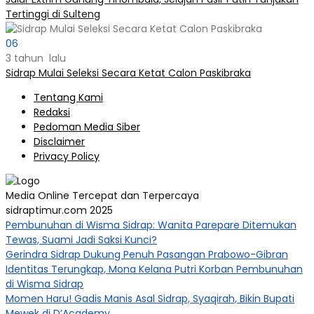
Tertinggi di Sulteng
06
3 tahun lalu
Sidrap Mulai Seleksi Secara Ketat Calon Paskibraka
Tentang Kami
Redaksi
Pedoman Media Siber
Disclaimer
Privacy Policy
Media Online Tercepat dan Terpercaya
sidraptimur.com 2025
Pembunuhan di Wisma Sidrap: Wanita Parepare Ditemukan
Tewas, Suami Jadi Saksi Kunci?
Gerindra Sidrap Dukung Penuh Pasangan Prabowo-Gibran
Identitas Terungkap, Mona Kelana Putri Korban Pembunuhan
di Wisma Sidrap
Momen Haru! Gadis Manis Asal Sidrap, Syaqirah, Bikin Bupati
Mewek di D’Academy​