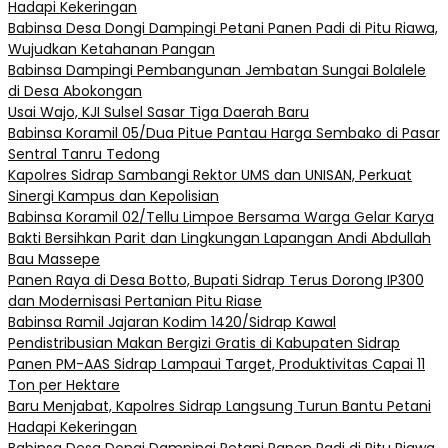
Hadapi Kekeringan
Babinsa Desa Dongi Dampingi Petani Panen Padi di Pitu Riawa,
Wujudkan Ketahanan Pangan
Babinsa Dampingi Pembangunan Jembatan Sungai Bolalele
di Desa Abokongan
Usai Wajo, KJI Sulsel Sasar Tiga Daerah Baru
Babinsa Koramil 05/Dua Pitue Pantau Harga Sembako di Pasar
Sentral Tanru Tedong
Kapolres Sidrap Sambangi Rektor UMS dan UNISAN, Perkuat
Sinergi Kampus dan Kepolisian
Babinsa Koramil 02/Tellu Limpoe Bersama Warga Gelar Karya
Bakti Bersihkan Parit dan Lingkungan Lapangan Andi Abdullah
Bau Massepe
Panen Raya di Desa Botto, Bupati Sidrap Terus Dorong IP300
dan Modernisasi Pertanian Pitu Riase
Babinsa Ramil Jajaran Kodim 1420/Sidrap Kawal
Pendistribusian Makan Bergizi Gratis di Kabupaten Sidrap
Panen PM-AAS Sidrap Lampaui Target, Produktivitas Capai 11
Ton per Hektare
Baru Menjabat, Kapolres Sidrap Langsung Turun Bantu Petani
Hadapi Kekeringan