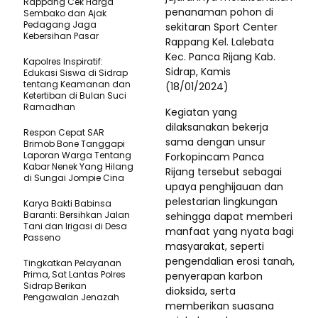
Rappang Cek Harga
penanaman pohon di
Sembako dan Ajak
Pedagang Jaga
sekitaran Sport Center
Kebersihan Pasar
Rappang Kel. Lalebata
Kec. Panca Rijang Kab.
Kapolres Inspiratif:
Sidrap, Kamis
Edukasi Siswa di Sidrap
tentang Keamanan dan
(18/01/2024)
Ketertiban di Bulan Suci
Ramadhan
Kegiatan yang
dilaksanakan bekerja
Respon Cepat SAR
sama dengan unsur
Brimob Bone Tanggapi
Laporan Warga Tentang
Forkopincam Panca
Kabar Nenek Yang Hilang
Rijang tersebut sebagai
di Sungai Jompie Cina
upaya penghijauan dan
pelestarian lingkungan
Karya Bakti Babinsa
Baranti: Bersihkan Jalan
sehingga dapat memberi
Tani dan Irigasi di Desa
manfaat yang nyata bagi
Passeno
masyarakat, seperti
pengendalian erosi tanah,
Tingkatkan Pelayanan
Prima, Sat Lantas Polres
penyerapan karbon
Sidrap Berikan
dioksida, serta
Pengawalan Jenazah
memberikan suasana