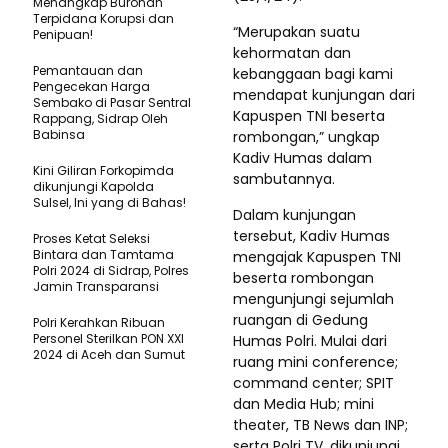
Menangkap Buronan
Terpidana Korupsi dan
“Merupakan suatu
Penipuan!
kehormatan dan
Pemantauan dan
kebanggaan bagi kami
Pengecekan Harga
mendapat kunjungan dari
Sembako di Pasar Sentral
Kapuspen TNI beserta
Rappang, Sidrap Oleh
Babinsa
rombongan,” ungkap
Kadiv Humas dalam
Kini Giliran Forkopimda
sambutannya.
dikunjungi Kapolda
Sulsel, Ini yang di Bahas!
Dalam kunjungan
tersebut, Kadiv Humas
Proses Ketat Seleksi
Bintara dan Tamtama
mengajak Kapuspen TNI
Polri 2024 di Sidrap, Polres
beserta rombongan
Jamin Transparansi
mengunjungi sejumlah
ruangan di Gedung
Polri Kerahkan Ribuan
Personel Sterilkan PON XXI
Humas Polri. Mulai dari
2024 di Aceh dan Sumut
ruang mini conference;
command center; SPIT
dan Media Hub; mini
theater, TB News dan INP;
serta Polri TV, dikunjungi.