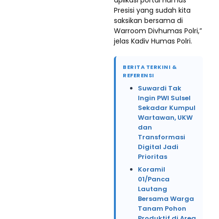
aplikasi portal Humas
Presisi yang sudah kita
saksikan bersama di
Warroom Divhumas Polri,”
jelas Kadiv Humas Polri.
BERITA TERKINI &
REFERENSI
Suwardi Tak
Ingin PWI Sulsel
Sekadar Kumpul
Wartawan, UKW
dan
Transformasi
Digital Jadi
Prioritas
Koramil
01/Panca
Lautang
Bersama Warga
Tanam Pohon
Produktif di Area