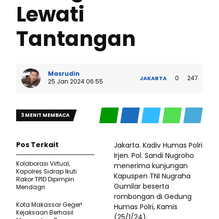
Lewati
Tantangan
Masrudin
0
247
JAKARTA
25 Jan 2024 06:55
3 MENIT MEMBACA
Pos Terkait
Jakarta. Kadiv Humas Polri
Irjen. Pol. Sandi Nugroho
Kolaborasi Virtual,
menerima kunjungan
Kapolres Sidrap Ikuti
Kapuspen TNI Nugraha
Rakor TPID Dipimpin
Gumilar beserta
Mendagri
rombongan di Gedung
Kota Makassar Geger!
Humas Polri, Kamis
Kejaksaan Berhasil
(25/1/24).