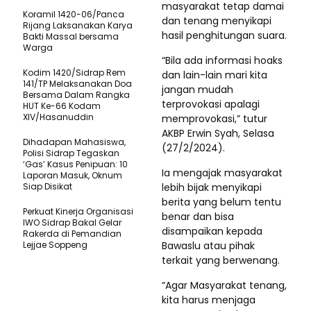
masyarakat tetap damai
Koramil 1420-06/Panca
dan tenang menyikapi
Rijang Laksanakan Karya
hasil penghitungan suara.
Bakti Massal bersama
Warga
“Bila ada informasi hoaks
Kodim 1420/Sidrap Rem
dan lain-lain mari kita
141/TP Melaksanakan Doa
jangan mudah
Bersama Dalam Rangka
terprovokasi apalagi
HUT Ke-66 Kodam
XIV/Hasanuddin
memprovokasi,” tutur
AKBP Erwin Syah, Selasa
Dihadapan Mahasiswa,
(27/2/2024).
Polisi Sidrap Tegaskan
‘Gas’ Kasus Penipuan: 10
Ia mengajak masyarakat
Laporan Masuk, Oknum
Siap Disikat
lebih bijak menyikapi
berita yang belum tentu
Perkuat Kinerja Organisasi
benar dan bisa
IWO Sidrap Bakal Gelar
disampaikan kepada
Rakerda di Pemandian
Lejjae Soppeng
Bawaslu atau pihak
terkait yang berwenang.
“Agar Masyarakat tenang,
kita harus menjaga