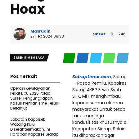
Hoax
Masrudin
0
246
SIDRAP
27 Feb 2024 08:38
2 MENIT MEMBACA
Pos Terkait
Sidraptimur.com
, Sidrap
— Pasca Pemilu, Kapolres
Operasi Kewilayahan
Sidrap AKBP Erwin Syah
Pekat Lipu 2025 Polda
S.I.K. MH, menghimbau
Sulsel: Pengungkapan
kepada semua elemen
Kasus Premanisme Terus
Berlanjut
masyarakat untuk tetap
turut menjaga
Jabatan Kapolsek
kondusifitas khususnya di
Watang Pulu
Kabupaten Sidrap, Selain
Diserahterimakan, ini
Harapan Kapolres Sidrap
itu diharapkan agar