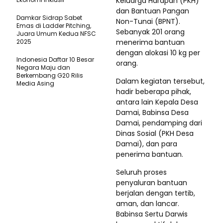
Keluarga Harapan (PKH)
dan Bantuan Pangan
Damkar Sidrap Sabet
Non-Tunai (BPNT).
Emas di Ladder Pitching,
Sebanyak 201 orang
Juara Umum Kedua NFSC
2025
menerima bantuan
dengan alokasi 10 kg per
Indonesia Daftar 10 Besar
orang.
Negara Maju dan
Berkembang G20 Rilis
Dalam kegiatan tersebut,
Media Asing
hadir beberapa pihak,
antara lain Kepala Desa
Damai, Babinsa Desa
Damai, pendamping dari
Dinas Sosial (PKH Desa
Damai), dan para
penerima bantuan.
Seluruh proses
penyaluran bantuan
berjalan dengan tertib,
aman, dan lancar.
Babinsa Sertu Darwis