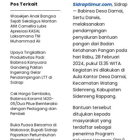
Pos Terkait
Sidraptimur.com
, Sidrap
— Babinsa Desa Damai,
Wasekjen Anak Bangsa
Sertu Darwis,
Sejati Sekaligus Mantan
melaksanakan
Atlit Camellia Lubis
pendampingan
Apresiasi KASAL
Laksamana TNI
penyaluran bantuan
Muhammad Ali
pangan dari Badan
Ketahanan Pangan pada
Upaya Tingkatkan
hari Rabu, 28 Februari
Produktivitas Padi:
Babinsa Kanyuara
2024, pukul 13.35 WITA.
Gandeng Poktan
Kegiatan ini dilakukan di
Ingerrang Gelar
Aula Kantor Desa Damai,
Pendampingan LTT di
Sidrap
Kecamatan Watang
Sidenreng, Kabupaten
Cek Harga Sembako,
Sidenreng Rappang.
Babinsa Koramil 1420-
05/Dua Pitue Berinteraksi
Bantuan tersebut
dengan Pedagang dan
Pembeli
ditujukan kepada
masyarakat yang
Buka Puasa Bersama di
terdaftar sebagai
Makassar, Bupati Sidrap
penerima Program
Paparkan Pertumbuhan
Ekonomi Inklusif