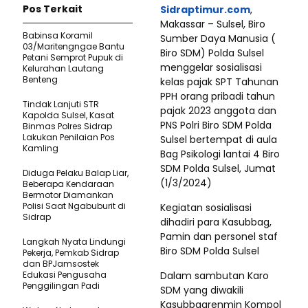
Pos Terkait
Sidraptimur.com
,
Makassar – Sulsel, Biro
Babinsa Koramil
Sumber Daya Manusia (
03/Maritengngae Bantu
Biro SDM) Polda Sulsel
Petani Semprot Pupuk di
menggelar sosialisasi
Kelurahan Lautang
Benteng
kelas pajak SPT Tahunan
PPH orang pribadi tahun
Tindak Lanjuti STR
pajak 2023 anggota dan
Kapolda Sulsel, Kasat
PNS Polri Biro SDM Polda
Binmas Polres Sidrap
Lakukan Penilaian Pos
Sulsel bertempat di aula
Kamling
Bag Psikologi lantai 4 Biro
SDM Polda Sulsel, Jumat
Diduga Pelaku Balap Liar,
(1/3/2024)
Beberapa Kendaraan
Bermotor Diamankan
Polisi Saat Ngabuburit di
Kegiatan sosialisasi
Sidrap
dihadiri para Kasubbag,
Pamin dan personel staf
Langkah Nyata Lindungi
Biro SDM Polda Sulsel
Pekerja, Pemkab Sidrap
dan BPJamsostek
Edukasi Pengusaha
Dalam sambutan Karo
Penggilingan Padi
SDM yang diwakili
Kasubbagrenmin Kompol