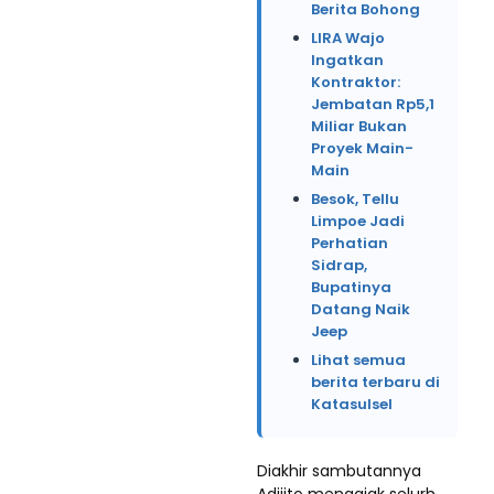
Berita Bohong
LIRA Wajo
Ingatkan
Kontraktor:
Jembatan Rp5,1
Miliar Bukan
Proyek Main-
Main
Besok, Tellu
Limpoe Jadi
Perhatian
Sidrap,
Bupatinya
Datang Naik
Jeep
Lihat semua
berita terbaru di
Katasulsel
Diakhir sambutannya
Adijito mengajak selurh