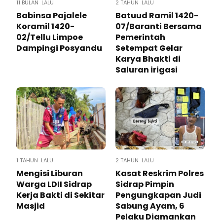
11 BULAN LALU
2 TAHUN LALU
Babinsa Pajalele
Batuud Ramil 1420-
Koramil 1420-
07/Baranti Bersama
02/Tellu Limpoe
Pemerintah
Dampingi Posyandu
Setempat Gelar
Karya Bhakti di
Saluran irigasi
1 TAHUN LALU
2 TAHUN LALU
Mengisi Liburan
Kasat Reskrim Polres
Warga LDII Sidrap
Sidrap Pimpin
Kerja Bakti di Sekitar
Pengungkapan Judi
Masjid
Sabung Ayam, 6
Pelaku Diamankan