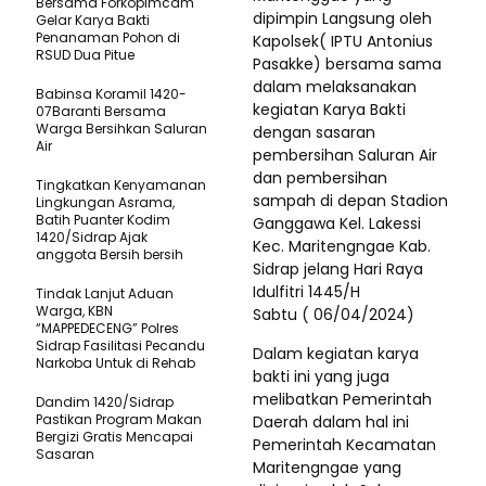
Bersama Forkopimcam
dipimpin Langsung oleh
Gelar Karya Bakti
Penanaman Pohon di
Kapolsek( IPTU Antonius
RSUD Dua Pitue
Pasakke) bersama sama
dalam melaksanakan
Babinsa Koramil 1420-
kegiatan Karya Bakti
07Baranti Bersama
Warga Bersihkan Saluran
dengan sasaran
Air
pembersihan Saluran Air
dan pembersihan
Tingkatkan Kenyamanan
sampah di depan Stadion
Lingkungan Asrama,
Batih Puanter Kodim
Ganggawa Kel. Lakessi
1420/Sidrap Ajak
Kec. Maritengngae Kab.
anggota Bersih bersih
Sidrap jelang Hari Raya
Idulfitri 1445/H
Tindak Lanjut Aduan
Warga, KBN
Sabtu ( 06/04/2024)
“MAPPEDECENG” Polres
Sidrap Fasilitasi Pecandu
Dalam kegiatan karya
Narkoba Untuk di Rehab
bakti ini yang juga
melibatkan Pemerintah
Dandim 1420/Sidrap
Pastikan Program Makan
Daerah dalam hal ini
Bergizi Gratis Mencapai
Pemerintah Kecamatan
Sasaran
Maritengngae yang