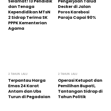
Selamat! 13 Pendidik
Pengerjaan Talud
dan Tenaga
Decker di Jalan
Kependidikan MTsN
Poros Karebosi
2 Sidrap Terima SK
Paraja Capai 90%
PPPK Kementerian
Agama
2 TAHUN LALU
2 TAHUN LALU
Terpantau Harga
Operasi Ketupat dan
Emas 24 Karat
Pemilihan Bupati,
Antam dan Ubs
Tantangan Sidrap di
Turun di Pegadaian
Tahun Politik