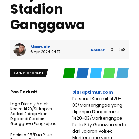
Stadion
Ganggawa
Masrudin
0
258
DAERAH
6 Apr 2024 04:17
1 MENIT MEMBACA
Pos Terkait
Sidraptimur.com
—
Personel Koramil 1420-
Laga Friendly Match
03/Maritengngae yang
Kodim 1420/Sidrap vs
dipimpin Danposramil
Apdesi Sidrap Akan
1420-03/Maritengngae
Digelar di Stadion
Ganggawa Pangkajene
Peltu Edy Gunawan serta
dari Jajaran Polsek
Babinsa 05/Dua Pitue
Maritenggae yang