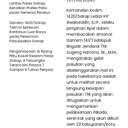
Lantas Polres Sidrap,
Kenalkan Profesi Polisi
Komandan Kodim
pada Generasi Penerus
1420/Sidrap Letkol Inf
Awaloeddin, S.I.P., selaku
Dandim 1420/Sidrap
Terima Apresiasi:
pimpinan Apel dalam
Kontribusi Luar Biasa
membacakan Amanat
pada Peresmian
Danrem 141/Toddopuli
Polsubsektor Sidrap
Brigadir Jenderal TNI
Penganiayaan di Rijang
Sugeng Hartono, SE., M.M.,
Pittu, Kasat Reskrim Polres
mengatakan gelar
Sidrap: 4 Tersangka
pasukan yang
Terancam Pidana 7
Sampai 9 Tahun Penjara
diselenggarakan hari ini
pada hakekatnya adalah
untuk melihat secara
langsung kesiapan
pasukan TNI yang akan
ditugaskan untuk
mengamankan
pelaksanaan Pilkada
serentak yang akan diikuti
oleh 23 Kabupaten/Kota