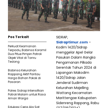
Pos Terkait
SIDRAP,
Sidraptimur.com
–
Perkuat Keamanan
Kodim 1420/Sidrap
Terpadu, Babinsa Koramil
menggelar Apel Gelar
Dua Pitue Pimpin Patroli
Pasukan Dalam Rangka
Objek Vital di Tanru
Tedong
Pengamanan Pilkada
Serentak Tahun 2024 di
Babinsa Kelurahan
Lapangan Makodim
Rappang Aktif Pantau
1420/Sidrap Jalan
Harga Bahan Pokok di
Pasaran
Jenderal Sudirman
Kelurahan Majelling
Polres Sidrap Intensifkan
Wattang Kecamatan
Patroli Malam untuk Rasa
Marittengae Kabupaten
Aman Warga
Sidenreng Rappang, Rabu
Edukasi Ceria Ala Sat
(07/08/2024).