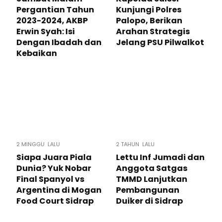
Pergantian Tahun
Kunjungi Polres
2023-2024, AKBP
Palopo, Berikan
Erwin Syah: Isi
Arahan Strategis
Dengan Ibadah dan
Jelang PSU Pilwalkot
Kebaikan
2 MINGGU LALU
2 TAHUN LALU
Siapa Juara Piala
Lettu Inf Jumadi dan
Dunia? Yuk Nobar
Anggota Satgas
Final Spanyol vs
TMMD Lanjutkan
Argentina di Mogan
Pembangunan
Food Court Sidrap
Duiker di Sidrap