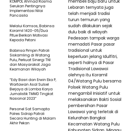
membeli baju baru untuk
KOMPOL Ahmad Rosma
Serukan Pentingnya
Lebaran ternyata juga
Implementasi Nilai
telah menjadi tradisi
Pancasila
turun temurun yang
sudah dilakukan sejak
Melalui Komsos, Babinsa
Koramil 1420-05/Dua
dulu baik di wilayah
Pitue Berikan Motivasi
Pedesaan tampak warga
Kepada Petani
memadati Pasar pasar
tradisional untuk
Babinsa Pimpin Patroli
Siskamling di Watang
keperluan jelang Idulfitri,
Pulu, Perkuat Sinergi TNI
seperti halnya di Pasar
dan Masyarakat Jaga
Tradisional Lawawoi
Keamanan Wilayah
olehnya itu Koramil
“Edy Basri dan Erwin Eka P,
04/Watang Pulu bersama
Wartawan Asal Sulsel
Polsek Watang Pulu
Berjaya di Lomba Karya
mengambil Inisiatif untuk
Jurnalistik TMMD Tingkat
Nasional 2023”
melaksanakan Bakti Sosial
pembersihan Pasar
Personel Sat Samapta
Lawawoi yang terletak di
Polres Sidrap Patroli
Kelurahan Bangkai
Secara Hunting di Malam
Akhir Pekan
Kecamatan Watang Pulu
Kabupaten Sidrap. Minggu