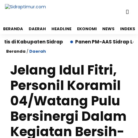
BERANDA
DAERAH
HEADLINE
EKONOMI
NEWS
INDEKS
s di Kabupaten Sidrap
Panen PM-AAS Sidrap Lampaui 
Beranda
/
Daerah
Jelang Idul Fitri,
Personil Koramil
04/Watang Pulu
Bersinergi Dalam
Kegiatan Bersih-