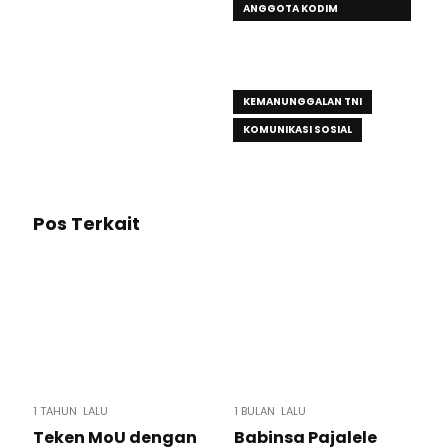
ANGGOTA KODIM
1420/SIDRAP TERUS JALIN
SILATURAHMI DENGAN
WARGA
KEMANUNGGALAN TNI
KOMUNIKASI SOSIAL
Pos Terkait
1 TAHUN LALU
1 BULAN LALU
Teken MoU dengan
Babinsa Pajalele