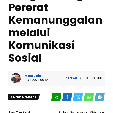
Pererat
Kemanunggalan
melalui
Komunikasi
Sosial
Masrudin
0
186
DAERAH
1 Okt 2023 00:54
2 MENIT MEMBACA
Pos Terkait
Sidraptimur.com, Sidrap –