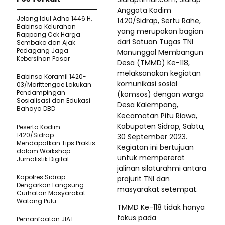
Anggota Kodim
Jelang Idul Adha 1446 H,
1420/Sidrap, Sertu Rahe,
Babinsa Kelurahan
yang merupakan bagian
Rappang Cek Harga
dari Satuan Tugas TNI
Sembako dan Ajak
Pedagang Jaga
Manunggal Membangun
Kebersihan Pasar
Desa (TMMD) Ke-118,
melaksanakan kegiatan
Babinsa Koramil 1420-
komunikasi sosial
03/Marittengae Lakukan
Pendampingan
(komsos) dengan warga
Sosialisasi dan Edukasi
Desa Kalempang,
Bahaya DBD
Kecamatan Pitu Riawa,
Kabupaten Sidrap, Sabtu,
Peserta Kodim
1420/Sidrap
30 September 2023.
Mendapatkan Tips Praktis
Kegiatan ini bertujuan
dalam Workshop
untuk mempererat
Jurnalistik Digital
jalinan silaturahmi antara
Kapolres Sidrap
prajurit TNI dan
Dengarkan Langsung
masyarakat setempat.
Curhatan Masyarakat
Watang Pulu
TMMD Ke-118 tidak hanya
fokus pada
Pemanfaatan JIAT