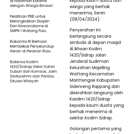
kepada kaum duafa dan
di Halaman Koramil
dengan Warga Binaan
warga yang berhak
menerima, Senin
Pelatihan PBB untuk
(08/04/2024).
Meningkatkan Disiplin
Dan Nasionalisme di
Penyerahan Ini
SMPN 1 Watang Pulu
berlangsung secara
Bakamla RI Berhasil
simbolis di depan masjid
Membekuk Penyelundup
Al Ikhsan Kodim
Heroin di Perairan Riau
1420/Sidrap Jalan
Jenderal Sudirman
Babinsa Kodim
1420/Sidrap Gelar Safari
Kelurahan Majelling
Subuh dan Komsos, Jalin
Wattang Kecamatan
Silaturahmi dan Pantau
Marittengae Kabupaten
Situasi Wilayah
Sidenreng Rappang dan
diserahkan langsung oleh
Kasdim 1420/Sidrap
kepada kaum duafa yang
berhak menerima di
sekitar Kodim Sidrap.
Golongan pertama yang