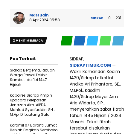
Masrudin
0
231
SIDRAP
8 Apr 2024 05:58
2 MENIT MEMBACA
Pos Terkait
SIDRAP,
SIDRAPTIMUR.COM
—
Sidrap Bergema, Ribuan
Wakili Komandan Kodim
Warga Pawai Takbir
1420/Sidrap Letkol Inf
Sambut Idulfitri 1447
Andika Ari Prihantoro, SE.,
Hijriah
M.I.Pol., Kasdim
Kapolres Sidrap Pimpin
1420/Sidrap Mayor Arm
Upacara Pelepasan
Arie Widarto, SIP.,
Jenazah Alm. AIPDA
menyerahkan zakat fitrah
Mahfud Syarifuddin, SH.,
M.Ap. Di Lautang Salo
tahun 1445 Hijriah / 2024
Masehi. Zakat fitrah
Koramil 07 Baranti Jumat
tersebut disalurkan
Berkah Bagikan Sembako