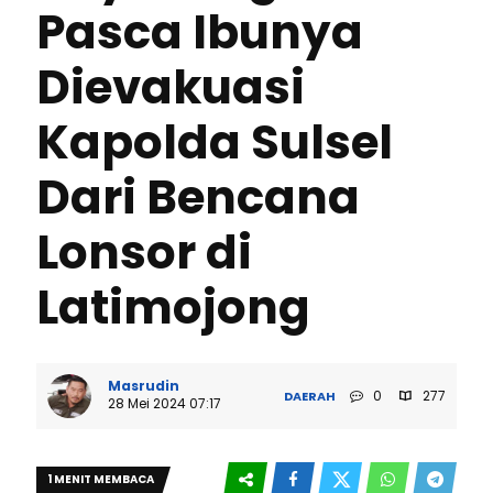
Pasca Ibunya
Dievakuasi
Kapolda Sulsel
Dari Bencana
Lonsor di
Latimojong
Masrudin
0
277
DAERAH
28 Mei 2024 07:17
1 MENIT MEMBACA