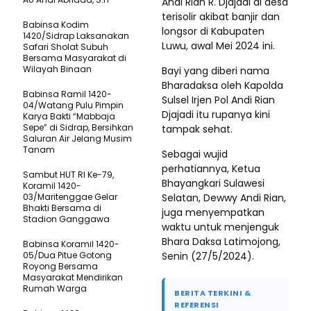
Andi Rian R. Djajadi di desa
terisolir akibat banjir dan
Babinsa Kodim
longsor di Kabupaten
1420/Sidrap Laksanakan
Luwu, awal Mei 2024 ini.
Safari Sholat Subuh
Bersama Masyarakat di
Wilayah Binaan
Bayi yang diberi nama
Bharadaksa oleh Kapolda
Babinsa Ramil 1420-
Sulsel Irjen Pol Andi Rian
04/Watang Pulu Pimpin
Djajadi itu rupanya kini
Karya Bakti “Mabbaja
Sepe” di Sidrap, Bersihkan
tampak sehat.
Saluran Air Jelang Musim
Tanam
Sebagai wujid
perhatiannya, Ketua
Sambut HUT RI Ke-79,
Bhayangkari Sulawesi
Koramil 1420-
03/Maritenggae Gelar
Selatan, Dewwy Andi Rian,
Bhakti Bersama di
juga menyempatkan
Stadion Ganggawa
waktu untuk menjenguk
Bhara Daksa Latimojong,
Babinsa Koramil 1420-
05/Dua Pitue Gotong
Senin (27/5/2024).
Royong Bersama
Masyarakat Mendirikan
Rumah Warga
BERITA TERKINI &
REFERENSI