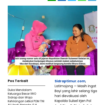
Pos Terkait
Sidraptimur.com
,
Latimojong — Masih ingat
Duka Mendalam:
Bayi yang lahir selang tiga
Keluarga Besar IWO
hari dievakuasi oleh
Sidrap dan Wajo
Kapolda Sulsel Irjen Pol
Kehilangan Letkol POM TNI
AU Andi Abriada, S.H