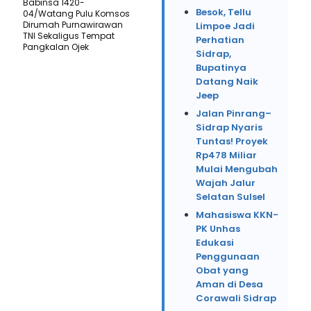
Babinsa 1420-
Besok, Tellu
04/Watang Pulu Komsos
Dirumah Purnawirawan
Limpoe Jadi
TNI Sekaligus Tempat
Perhatian
Pangkalan Ojek
Sidrap,
Bupatinya
Datang Naik
Jeep
Jalan Pinrang–
Sidrap Nyaris
Tuntas! Proyek
Rp478 Miliar
Mulai Mengubah
Wajah Jalur
Selatan Sulsel
Mahasiswa KKN-
PK Unhas
Edukasi
Penggunaan
Obat yang
Aman di Desa
Corawali Sidrap