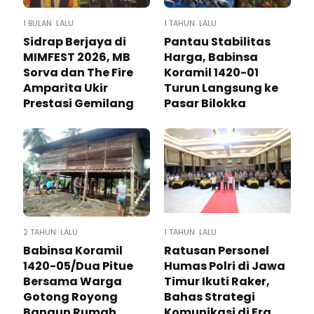
1 BULAN LALU
1 TAHUN LALU
Sidrap Berjaya di
Pantau Stabilitas
MIMFEST 2026, MB
Harga, Babinsa
Sorva dan The Fire
Koramil 1420-01
Amparita Ukir
Turun Langsung ke
Prestasi Gemilang
Pasar Bilokka
2 TAHUN LALU
1 TAHUN LALU
Babinsa Koramil
Ratusan Personel
1420-05/Dua Pitue
Humas Polri di Jawa
Bersama Warga
Timur Ikuti Raker,
Gotong Royong
Bahas Strategi
Bangun Rumah
Komunikasi di Era