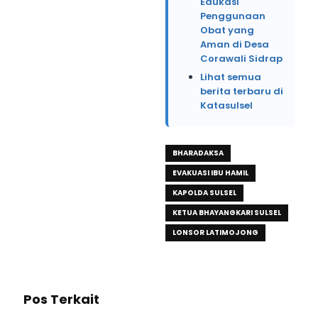
Edukasi
Penggunaan
Obat yang
Aman di Desa
Corawali Sidrap
Lihat semua
berita terbaru di
Katasulsel
BHARADAKSA
EVAKUASI IBU HAMIL
KAPOLDA SULSEL
KETUA BHAYANGKARI SULSEL
LONSOR LATIMOJONG
Pos Terkait