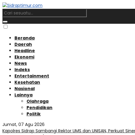
Beranda
Daerah
Headline
Ekonomi
News
Indeks
Entertainment
Kesehatan
Nasional
Lainnya
Olahraga
Pendidikan
Politik
Jumat, 07 Agu 2026
Kapolres Sidrap Sambangi Rektor UMS dan UNISAN, Perkuat Sine