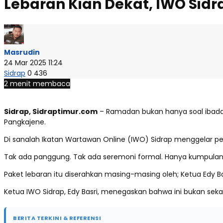
Lebaran Kian Dekat, IWO Sid
Masrudin
24 Mar 2025 11:24
Sidrap
0
436
2 menit membaca
Sidrap, Sidraptimur.com
– Ramadan bukan hanya soal ibadah
Pangkajene.
Di sanalah Ikatan Wartawan Online (IWO) Sidrap menggelar pe
Tak ada panggung. Tak ada seremoni formal. Hanya kumpulan j
Paket lebaran itu diserahkan masing-masing oleh; Ketua Edy Basr
Ketua IWO Sidrap, Edy Basri, menegaskan bahwa ini bukan sekadar
BERITA TERKINI & REFERENSI