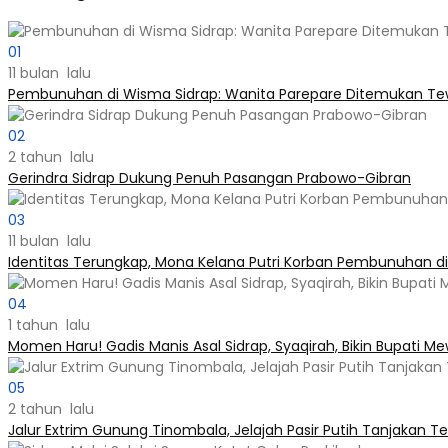
01
11 bulan lalu
Pembunuhan di Wisma Sidrap: Wanita Parepare Ditemukan Tewa
02
2 tahun lalu
Gerindra Sidrap Dukung Penuh Pasangan Prabowo-Gibran
03
11 bulan lalu
Identitas Terungkap, Mona Kelana Putri Korban Pembunuhan d
04
1 tahun lalu
Momen Haru! Gadis Manis Asal Sidrap, Syaqirah, Bikin Bupati M
05
2 tahun lalu
Jalur Extrim Gunung Tinombala, Jelajah Pasir Putih Tanjakan Ter