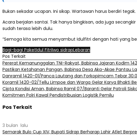
Bukan sekadar ucapan. Ini sikap. Wartawan harus berdiri tega
Acara berjalan santai. Tak hanya bingkisan, ada juga secang
sudah terasa lebih dulu.
“Semoga kita semua menyambut Idulfitri dengan hati yang bersi
Bagi-bagi Paket
Idul Fitri
Iwo sidrap
Lebaran
Pos Terkait
Pererat Kemanunggalan TNI-Rakyat, Babinsa Jajaran Kodim 142
Pastikan Ketahanan Pangan, Babinsa Desa Aka-Akae Pantau L
Danramil 1420-01/Panca Lautang dan Forkopimcam Tebar 30.00
Koramil 1420-02/Tellu Limpoe dan Warga Gelar Karya Bhakti Bers
Cipta Kondisi Aman, Babinsa Ramil 07/Baranti Gelar Patroli Si
Komitmen Polri Kawal Pendistribusian Logistik Pemilu
Pos Terkait
3 bulan lalu
Semarak Bulo Cup XIV, Bupati Sidrap Berharap Lahir Atlet Berpre