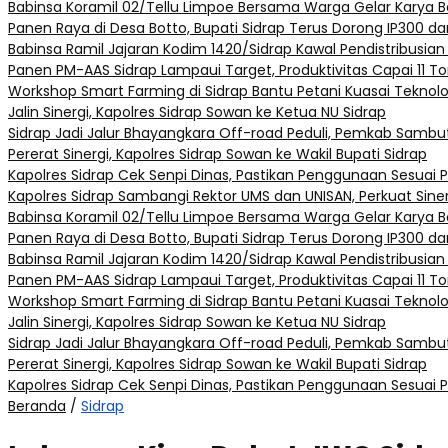
Babinsa Koramil 02/Tellu Limpoe Bersama Warga Gelar Karya B
Panen Raya di Desa Botto, Bupati Sidrap Terus Dorong IP300 dan
Babinsa Ramil Jajaran Kodim 1420/Sidrap Kawal Pendistribusian
Panen PM-AAS Sidrap Lampaui Target, Produktivitas Capai 11 To
Workshop Smart Farming di Sidrap Bantu Petani Kuasai Teknol
Jalin Sinergi, Kapolres Sidrap Sowan ke Ketua NU Sidrap
Sidrap Jadi Jalur Bhayangkara Off-road Peduli, Pemkab Sambut
Pererat Sinergi, Kapolres Sidrap Sowan ke Wakil Bupati Sidrap
Kapolres Sidrap Cek Senpi Dinas, Pastikan Penggunaan Sesuai 
Kapolres Sidrap Sambangi Rektor UMS dan UNISAN, Perkuat Sine
Babinsa Koramil 02/Tellu Limpoe Bersama Warga Gelar Karya B
Panen Raya di Desa Botto, Bupati Sidrap Terus Dorong IP300 dan
Babinsa Ramil Jajaran Kodim 1420/Sidrap Kawal Pendistribusian
Panen PM-AAS Sidrap Lampaui Target, Produktivitas Capai 11 To
Workshop Smart Farming di Sidrap Bantu Petani Kuasai Teknol
Jalin Sinergi, Kapolres Sidrap Sowan ke Ketua NU Sidrap
Sidrap Jadi Jalur Bhayangkara Off-road Peduli, Pemkab Sambut
Pererat Sinergi, Kapolres Sidrap Sowan ke Wakil Bupati Sidrap
Kapolres Sidrap Cek Senpi Dinas, Pastikan Penggunaan Sesuai 
Beranda
/
Sidrap