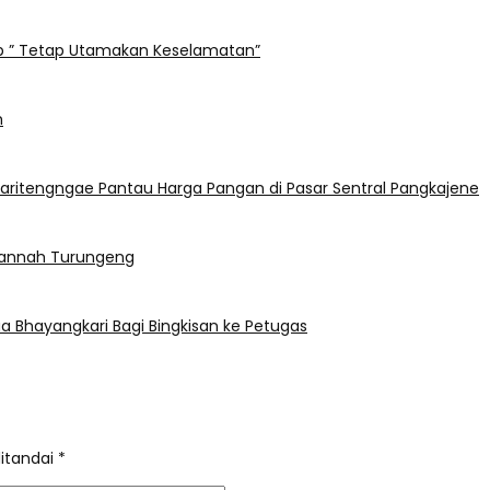
ap ” Tetap Utamakan Keselamatan”
h
aritengngae Pantau Harga Pangan di Pasar Sentral Pangkajene
l Jannah Turungeng
a Bhayangkari Bagi Bingkisan ke Petugas
ditandai
*