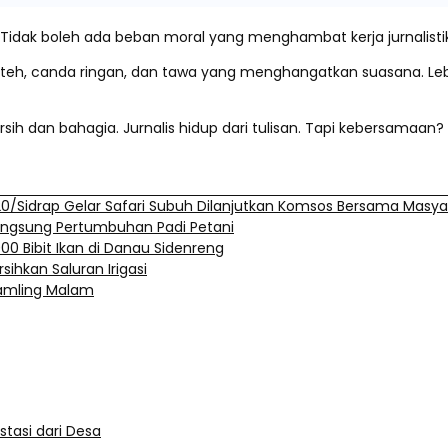
k. Tidak boleh ada beban moral yang menghambat kerja jurnalist
kir teh, canda ringan, dan tawa yang menghangatkan suasana. L
h dan bahagia. Jurnalis hidup dari tulisan. Tapi kebersamaan? I
0/Sidrap Gelar Safari Subuh Dilanjutkan Komsos Bersama Masya
angsung Pertumbuhan Padi Petani
0 Bibit Ikan di Danau Sidenreng
ihkan Saluran Irigasi
skamling Malam
stasi dari Desa