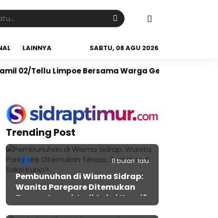
NAL
LAINNYA
SABTU, 08 AGU 2026
u Limpoe Bersama Warga Gelar Karya Bakti Bersihkan P
Trending Post
01
11 bulan lalu
Pembunuhan di Wisma Sidrap:
Wanita Parepare Ditemukan
Tewas, Suami Jadi Saksi Kunci?