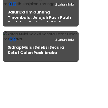
05
2 tahun lalu
Jalur Extrim Gunung
Tinombala, Jelajah Pasir Putih
Tanjakan Tertinggi di Sulteng
06
3 tahun lalu
Sidrap Mulai Seleksi Secara
Ketat Calon Paskibraka