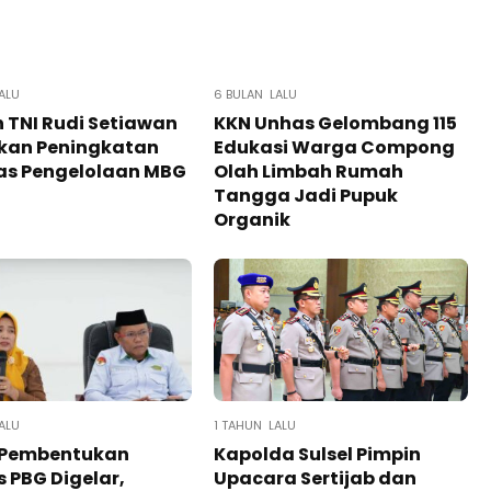
ALU
6 BULAN LALU
n TNI Rudi Setiawan
KKN Unhas Gelombang 115
kan Peningkatan
Edukasi Warga Compong
as Pengelolaan MBG
Olah Limbah Rumah
Tangga Jadi Pupuk
Organik
ALU
1 TAHUN LALU
 Pembentukan
Kapolda Sulsel Pimpin
 PBG Digelar,
Upacara Sertijab dan