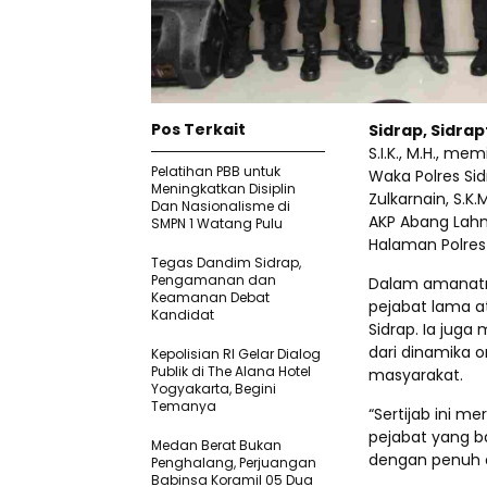
Pos Terkait
Sidrap, Sidra
S.I.K., M.H., m
Pelatihan PBB untuk
Waka Polres S
Meningkatkan Disiplin
Zulkarnain, S.K.
Dan Nasionalisme di
AKP Abang Lahm
SMPN 1 Watang Pulu
Halaman Polres
Tegas Dandim Sidrap,
Pengamanan dan
Dalam amanatny
Keamanan Debat
pejabat lama at
Kandidat
Sidrap. Ia jug
dari dinamika 
Kepolisian RI Gelar Dialog
Publik di The Alana Hotel
masyarakat.
Yogyakarta, Begini
Temanya
“Sertijab ini m
pejabat yang b
Medan Berat Bukan
dengan penuh de
Penghalang, Perjuangan
Babinsa Koramil 05 Dua