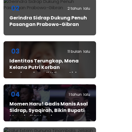
02
2 tahun lalu
Gerindra Sidrap Dukung Penuh
Pasangan Prabowo-Gibran
03
11 bulan lalu
Identitas Terungkap, Mona
Kelana Putri Korban
Pembunuhan di Wisma Sidrap
04
1 tahun lalu
Momen Haru! Gadis Manis Asal
Sidrap, Syaqirah, Bikin Bupati
Mewek di D’Academy​