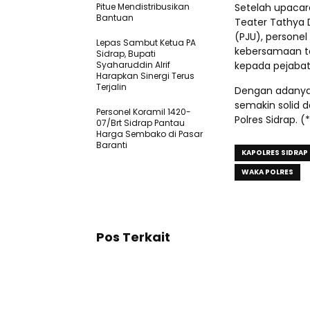
Pitue Mendistribusikan
Setelah upacara
Bantuan
Teater Tathya D
(PJU), personel
Lepas Sambut Ketua PA
kebersamaan te
Sidrap, Bupati
Syaharuddin Alrif
kepada pejabat
Harapkan Sinergi Terus
Terjalin
Dengan adanya 
semakin solid 
Personel Koramil 1420-
Polres Sidrap. (
07/Brt Sidrap Pantau
Harga Sembako di Pasar
Baranti
KAPOLRES SIDRAP
WAKA POLRES
Pos Terkait