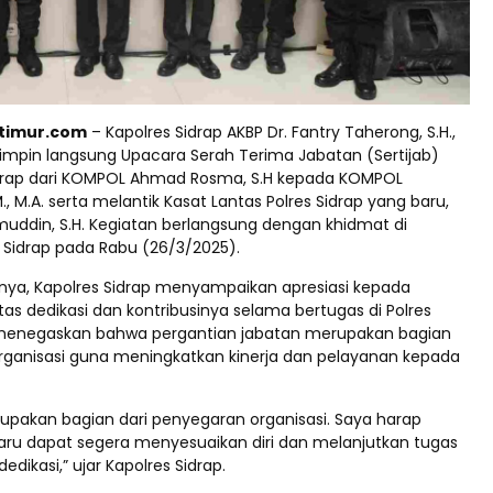
ptimur.com
– Kapolres Sidrap AKBP Dr. Fantry Taherong, S.H.,
emimpin langsung Upacara Serah Terima Jabatan (Sertijab)
idrap dari KOMPOL Ahmad Rosma, S.H kepada KOMPOL
M., M.A. serta melantik Kasat Lantas Polres Sidrap yang baru,
uddin, S.H. Kegiatan berlangsung dengan khidmat di
 Sidrap pada Rabu (26/3/2025).
a, Kapolres Sidrap menyampaikan apresiasi kepada
as dedikasi dan kontribusinya selama bertugas di Polres
a menegaskan bahwa pergantian jabatan merupakan bagian
organisasi guna meningkatkan kinerja dan pelayanan kepada
erupakan bagian dari penyegaran organisasi. Saya harap
aru dapat segera menyesuaikan diri dan melanjutkan tugas
dikasi,” ujar Kapolres Sidrap.