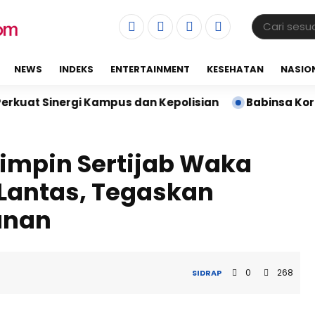
NEWS
INDEKS
ENTERTAINMENT
KESEHATAN
NASIO
gi Kampus dan Kepolisian
Babinsa Koramil 02/Tell
Pimpin Sertijab Waka
 Lantas, Tegaskan
anan
0
268
SIDRAP