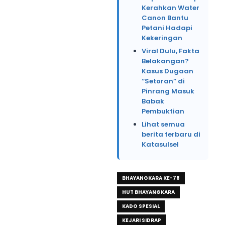
Kerahkan Water
Canon Bantu
Petani Hadapi
Kekeringan
Viral Dulu, Fakta
Belakangan?
Kasus Dugaan
“Setoran” di
Pinrang Masuk
Babak
Pembuktian
Lihat semua
berita terbaru di
Katasulsel
BHAYANGKARA KE-78
HUT BHAYANGKARA
KADO SPESIAL
KEJARI SIDRAP