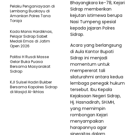
Bhayangkara ke-78, Kejari
Pelaku Penganiayaan di
Sidrap memberikan
Lembang Buakayu di
kejutan istimewa berupa
Amankan Polres Tana
Toraja
Nasi Tumpeng spesial
kepada jajaran Polres
Kado Manis Hardiknas,
Sidrap.
Pelajar Sidrap Sabet
Medali Emas di Jatim
Acara yang berlangsung
Open 2026
di Aula Kantor Bupati
Politisi H Rusdi Masse
Sidrap ini menjadi
Gelar Buka Puasa
momentum untuk
Bersama Masyarakat
mempererat tali
Sidrap
silaturahmi antara kedua
KJI Sulsel Hadiri Bukber
lembaga penegak hukum
Bersama Kapolres Sidrap
tersebut. Ibu Kepala
di Masjid Al-Ikhlas
Kejaksaan Negeri Sidrap,
Hj. Hasnadirah, SH.MH,
yang memimpin
rombongan Kejari
menyampaikan
harapannya agar
sinergitas dalam