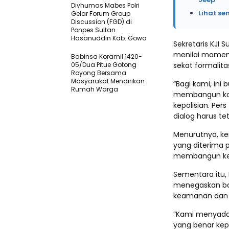
Divhumas Mabes Polri
Lihat se
Gelar Forum Group
Discussion (FGD) di
Ponpes Sultan
Hasanuddin Kab. Gowa
Sekretaris KJI 
menilai momen
Babinsa Koramil 1420-
05/Dua Pitue Gotong
sekat formalita
Royong Bersama
Masyarakat Mendirikan
“Bagi kami, in
Rumah Warga
membangun komu
kepolisian. Per
dialog harus tet
Menurutnya, ke
yang diterima p
membangun ke
Sementara itu,
menegaskan bah
keamanan dan 
“Kami menyada
yang benar kepa