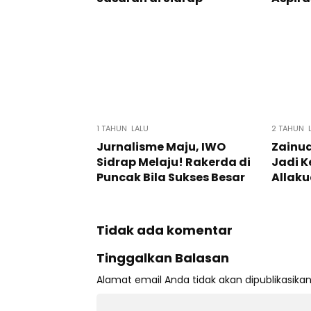
1 TAHUN LALU
2 TAHUN 
Jurnalisme Maju, IWO
Zainud
Sidrap Melaju! Rakerda di
Jadi K
Puncak Bila Sukses Besar
Allak
Tidak ada komentar
Tinggalkan Balasan
Alamat email Anda tidak akan dipublikasikan