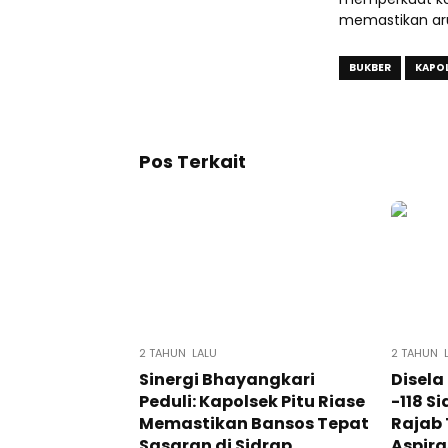
memastikan aru
BUKBER
KAPOL
Pos Terkait
2 TAHUN LALU
2 TAHUN 
Sinergi Bhayangkari
Disel
Peduli: Kapolsek Pitu Riase
-118 Si
Memastikan Bansos Tepat
Rajab 
Sasaran di Sidrap
Aspira