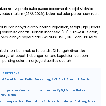
esi.com
– Agenda buka puasa bersama di Masjid Al-Ikhlas
p, Rabu malam (25/2/2026), bukan sekadar pertemuan rutin
adir bukan hanya jajaran internal kepolisian, tetapi juga jurnalis
dalam Kolaborasi Jurnalis Indonesia (KJI) Sulawesi Selatan,
ers lainnya, seperti dari PWI, SMSI, JMSI, HIPSI dan FPII serta
ulsel memberi makna tersendiri. Di tengah dinamika
 bergerak cepat, hubungan antara kepolisian dan pers
 penting dalam menjaga stabilitas daerah.
I & REFERENSI
ral Seret Nama Polisi Enrekang, AKP Abd. Samad: Berita
o Ingatkan Kontraktor: Jembatan Rp5,1 Miliar Bukan
Main-Main
ellu Limpoe Jadi Perhatian Sidrap, Bupatinya Datang Naik