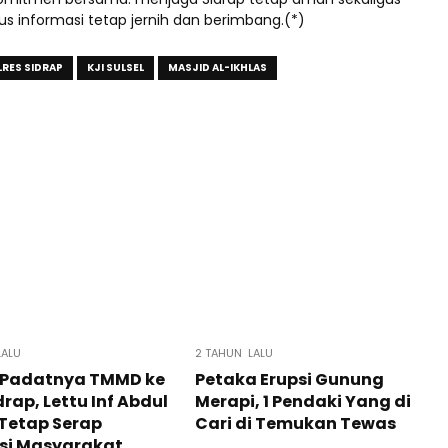
s informasi tetap jernih dan berimbang.(*)
RES SIDRAP
KJI SULSEL
MASJID AL-IKHLAS
LALU
2 TAHUN LALU
a Padatnya TMMD ke
Petaka Erupsi Gunung
drap, Lettu Inf Abdul
Merapi, 1 Pendaki Yang di
Tetap Serap
Cari di Temukan Tewas
si Masyarakat