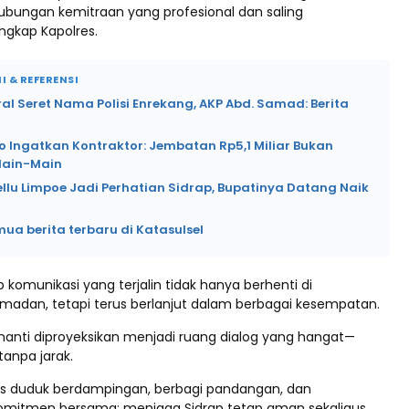
ungan kemitraan yang profesional dan saling
ngkap Kapolres.
I & REFERENSI
ral Seret Nama Polisi Enrekang, AKP Abd. Samad: Berita
o Ingatkan Kontraktor: Jembatan Rp5,1 Miliar Bukan
Main-Main
ellu Limpoe Jadi Perhatian Sidrap, Bupatinya Datang Naik
mua berita terbaru di Katasulsel
p komunikasi yang terjalin tidak hanya berhenti di
dan, tetapi terus berlanjut dalam berbagai kesempatan.
anti diproyeksikan menjadi ruang dialog yang hangat—
tanpa jarak.
alis duduk berdampingan, berbagi pandangan, dan
mitmen bersama: menjaga Sidrap tetap aman sekaligus