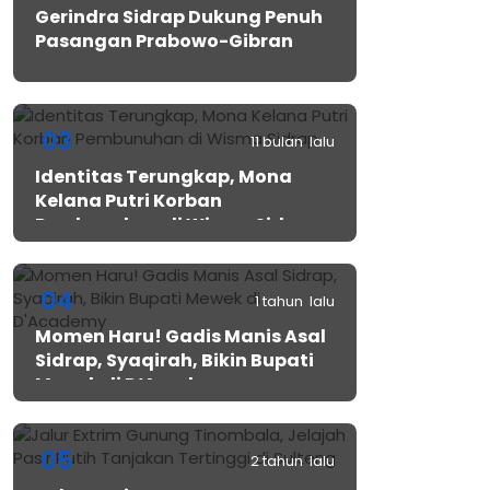
Gerindra Sidrap Dukung Penuh
Pasangan Prabowo-Gibran
03
11 bulan lalu
Identitas Terungkap, Mona
Kelana Putri Korban
Pembunuhan di Wisma Sidrap
04
1 tahun lalu
Momen Haru! Gadis Manis Asal
Sidrap, Syaqirah, Bikin Bupati
Mewek di D’Academy​
05
2 tahun lalu