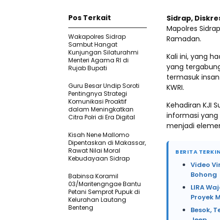
Pos Terkait
Sidrap, Diskr
Mapolres Sidra
Wakapolres Sidrap
Ramadan.
Sambut Hangat
Kunjungan Silaturahmi
Kali ini, yang h
Menteri Agama RI di
yang tergabung 
Rujab Bupati
termasuk insan p
Guru Besar Undip Soroti
KWRI.
Pentingnya Strategi
Komunikasi Proaktif
Kehadiran KJI S
dalam Meningkatkan
informasi yang
Citra Polri di Era Digital
menjadi elemen
Kisah Nene Mallomo
Dipentaskan di Makassar,
Rawat Nilai Moral
BERITA TERKIN
Kebudayaan Sidrap
Video Vi
Bohong
Babinsa Koramil
03/Maritengngae Bantu
LIRA Waj
Petani Semprot Pupuk di
Proyek 
Kelurahan Lautang
Benteng
Besok, T
Jeep