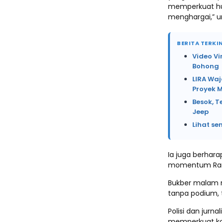
memperkuat hub
menghargai,” u
BERITA TERKIN
Video Vi
Bohong
LIRA Waj
Proyek 
Besok, T
Jeep
Lihat se
Ia juga berhara
momentum Rama
Bukber malam n
tanpa podium, 
Polisi dan jurn
memperkuat ko