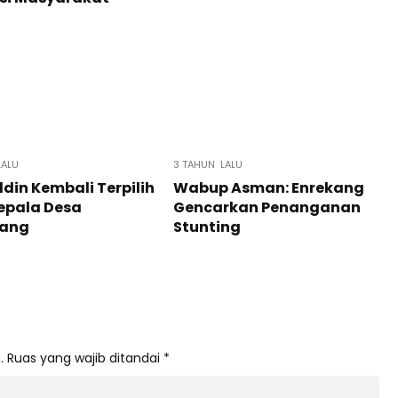
LALU
3 TAHUN LALU
din Kembali Terpilih
Wabup Asman: Enrekang
epala Desa
Gencarkan Penanganan
uang
Stunting
.
Ruas yang wajib ditandai
*