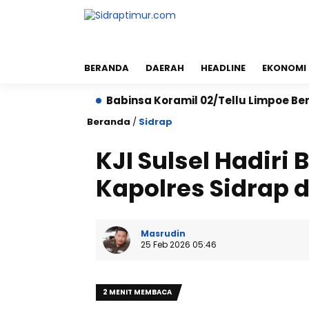
BERANDA
DAERAH
HEADLINE
EKONOMI
sian
Babinsa Koramil 02/Tellu Limpoe Bersama War
Beranda
/
Sidrap
KJI Sulsel Hadiri
Kapolres Sidrap d
Masrudin
25 Feb 2026 05:46
2 MENIT MEMBACA