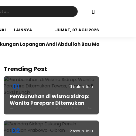
NAL
LAINNYA
JUMAT, 07 AGU 2026
Lapangan Andi Abdullah Bau Massepe
Panen Raya di
Trending Post
01
11 bulan lalu
Pembunuhan di Wisma Sidrap:
Wanita Parepare Ditemukan
Tewas, Suami Jadi Saksi Kunci?
02
2 tahun lalu