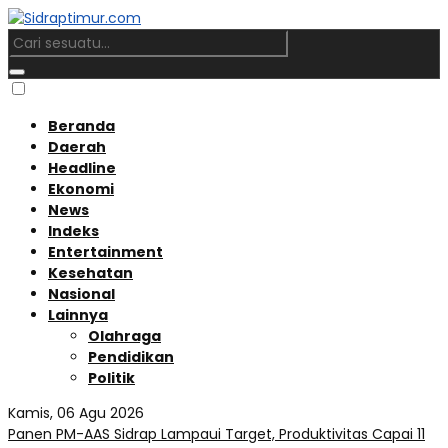
Beranda
Daerah
Headline
Ekonomi
News
Indeks
Entertainment
Kesehatan
Nasional
Lainnya
Olahraga
Pendidikan
Politik
Kamis, 06 Agu 2026
Panen PM-AAS Sidrap Lampaui Target, Produktivitas Capai 11