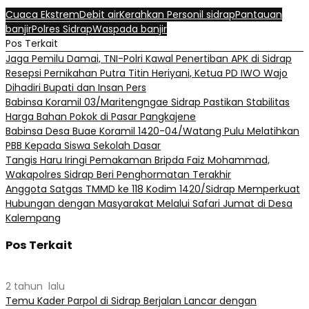
Cuaca Ekstrem
Debit air
Kerahkan Personil sidrap
Pantauan
banjir
Polres Sidrap
Waspada banjir
Pos Terkait
Jaga Pemilu Damai, TNI-Polri Kawal Penertiban APK di Sidrap
Resepsi Pernikahan Putra Titin Heriyani, Ketua PD IWO Wajo
Dihadiri Bupati dan Insan Pers
Babinsa Koramil 03/Maritengngae Sidrap Pastikan Stabilitas
Harga Bahan Pokok di Pasar Pangkajene
Babinsa Desa Buae Koramil 1420-04/Watang Pulu Melatihkan
PBB Kepada Siswa Sekolah Dasar
Tangis Haru Iringi Pemakaman Bripda Faiz Mohammad,
Wakapolres Sidrap Beri Penghormatan Terakhir
Anggota Satgas TMMD ke 118 Kodim 1420/Sidrap Memperkuat
Hubungan dengan Masyarakat Melalui Safari Jumat di Desa
Kalempang
Pos Terkait
2 tahun lalu
Temu Kader Parpol di Sidrap Berjalan Lancar dengan