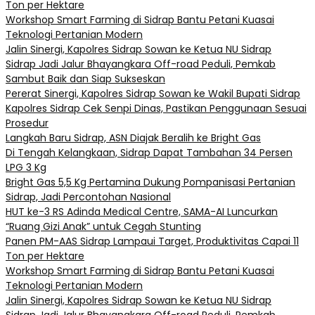
Ton per Hektare
Workshop Smart Farming di Sidrap Bantu Petani Kuasai
Teknologi Pertanian Modern
Jalin Sinergi, Kapolres Sidrap Sowan ke Ketua NU Sidrap
Sidrap Jadi Jalur Bhayangkara Off-road Peduli, Pemkab
Sambut Baik dan Siap Sukseskan
Pererat Sinergi, Kapolres Sidrap Sowan ke Wakil Bupati Sidrap
Kapolres Sidrap Cek Senpi Dinas, Pastikan Penggunaan Sesuai
Prosedur
Langkah Baru Sidrap, ASN Diajak Beralih ke Bright Gas
Di Tengah Kelangkaan, Sidrap Dapat Tambahan 34 Persen
LPG 3 Kg
Bright Gas 5,5 Kg Pertamina Dukung Pompanisasi Pertanian
Sidrap, Jadi Percontohan Nasional
HUT ke-3 RS Adinda Medical Centre, SAMA-AI Luncurkan
“Ruang Gizi Anak” untuk Cegah Stunting
Panen PM-AAS Sidrap Lampaui Target, Produktivitas Capai 11
Ton per Hektare
Workshop Smart Farming di Sidrap Bantu Petani Kuasai
Teknologi Pertanian Modern
Jalin Sinergi, Kapolres Sidrap Sowan ke Ketua NU Sidrap