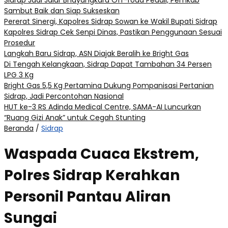
Sidrap Jadi Jalur Bhayangkara Off-road Peduli, Pemkab
Sambut Baik dan Siap Sukseskan
Pererat Sinergi, Kapolres Sidrap Sowan ke Wakil Bupati Sidrap
Kapolres Sidrap Cek Senpi Dinas, Pastikan Penggunaan Sesuai
Prosedur
Langkah Baru Sidrap, ASN Diajak Beralih ke Bright Gas
Di Tengah Kelangkaan, Sidrap Dapat Tambahan 34 Persen
LPG 3 Kg
Bright Gas 5,5 Kg Pertamina Dukung Pompanisasi Pertanian
Sidrap, Jadi Percontohan Nasional
HUT ke-3 RS Adinda Medical Centre, SAMA-AI Luncurkan
“Ruang Gizi Anak” untuk Cegah Stunting
Beranda
/
Sidrap
Waspada Cuaca Ekstrem,
Polres Sidrap Kerahkan
Personil Pantau Aliran
Sungai