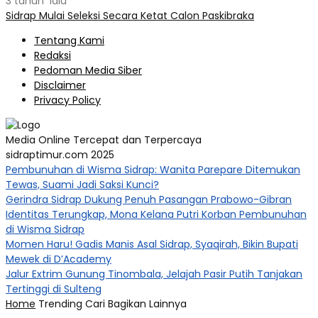
3 tahun lalu
Sidrap Mulai Seleksi Secara Ketat Calon Paskibraka
Tentang Kami
Redaksi
Pedoman Media Siber
Disclaimer
Privacy Policy
Media Online Tercepat dan Terpercaya
sidraptimur.com 2025
Pembunuhan di Wisma Sidrap: Wanita Parepare Ditemukan
Tewas, Suami Jadi Saksi Kunci?
Gerindra Sidrap Dukung Penuh Pasangan Prabowo-Gibran
Identitas Terungkap, Mona Kelana Putri Korban Pembunuhan
di Wisma Sidrap
Momen Haru! Gadis Manis Asal Sidrap, Syaqirah, Bikin Bupati
Mewek di D’Academy​
Jalur Extrim Gunung Tinombala, Jelajah Pasir Putih Tanjakan
Tertinggi di Sulteng
Home
Trending
Cari
Bagikan
Lainnya