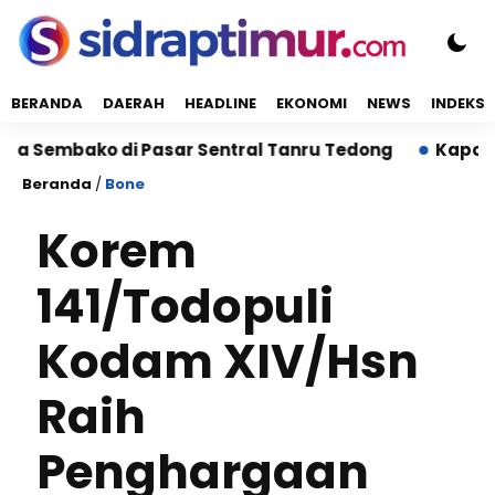
BERANDA
DAERAH
HEADLINE
EKONOMI
NEWS
INDEKS
embako di Pasar Sentral Tanru Tedong
Kapolres Si
Beranda
/
Bone
Korem
141/Todopuli
Kodam XIV/Hsn
Raih
Penghargaan