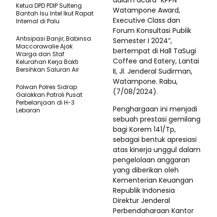
Ketua DPD PDIP Sulteng
Watampone Award,
Bantah Isu Intel Ikut Rapat
Executive Class dan
Internal di Palu
Forum Konsultasi Publik
Antisipasi Banjir, Babinsa
Semester I 2024”,
Maccorawalie Ajak
bertempat di Hall TaSugi
Warga dan Staf
Coffee and Eatery, Lantai
Kelurahan Kerja Bakti
Bersihkan Saluran Air
II, Jl. Jenderal Sudirman,
Watampone. Rabu,
Polwan Polres Sidrap
(7/08/2024).
Galakkan Patroli Pusat
Perbelanjaan di H-3
Penghargaan ini menjadi
Lebaran
sebuah prestasi gemilang
bagi Korem 141/Tp,
sebagai bentuk apresiasi
atas kinerja unggul dalam
pengelolaan anggaran
yang diberikan oleh
Kementerian Keuangan
Republik Indonesia
Direktur Jenderal
Perbendaharaan Kantor