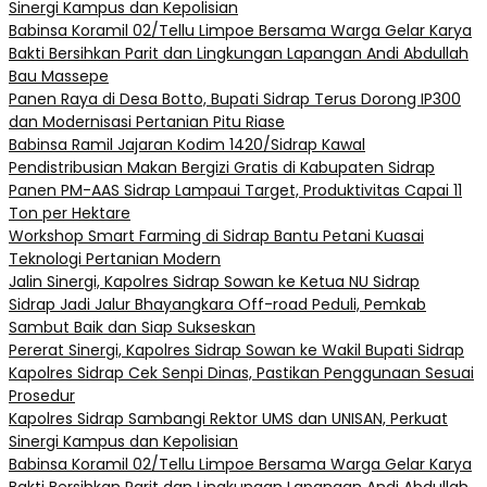
Sinergi Kampus dan Kepolisian
Babinsa Koramil 02/Tellu Limpoe Bersama Warga Gelar Karya
Bakti Bersihkan Parit dan Lingkungan Lapangan Andi Abdullah
Bau Massepe
Panen Raya di Desa Botto, Bupati Sidrap Terus Dorong IP300
dan Modernisasi Pertanian Pitu Riase
Babinsa Ramil Jajaran Kodim 1420/Sidrap Kawal
Pendistribusian Makan Bergizi Gratis di Kabupaten Sidrap
Panen PM-AAS Sidrap Lampaui Target, Produktivitas Capai 11
Ton per Hektare
Workshop Smart Farming di Sidrap Bantu Petani Kuasai
Teknologi Pertanian Modern
Jalin Sinergi, Kapolres Sidrap Sowan ke Ketua NU Sidrap
Sidrap Jadi Jalur Bhayangkara Off-road Peduli, Pemkab
Sambut Baik dan Siap Sukseskan
Pererat Sinergi, Kapolres Sidrap Sowan ke Wakil Bupati Sidrap
Kapolres Sidrap Cek Senpi Dinas, Pastikan Penggunaan Sesuai
Prosedur
Kapolres Sidrap Sambangi Rektor UMS dan UNISAN, Perkuat
Sinergi Kampus dan Kepolisian
Babinsa Koramil 02/Tellu Limpoe Bersama Warga Gelar Karya