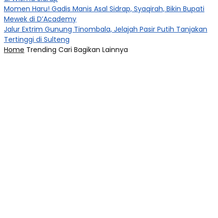
Momen Haru! Gadis Manis Asal Sidrap, Syaqirah, Bikin Bupati
Mewek di D’Academy​
Jalur Extrim Gunung Tinombala, Jelajah Pasir Putih Tanjakan
Tertinggi di Sulteng
Home
Trending
Cari
Bagikan
Lainnya