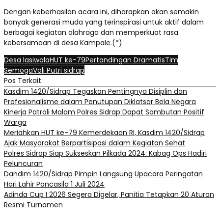
Dengan keberhasilan acara ini, diharapkan akan semakin
banyak generasi muda yang terinspirasi untuk aktif dalam
berbagai kegiatan olahraga dan memperkuat rasa
kebersamaan di desa Kampale.(*)
Desa lasiwala
HUT ke-79
Pertandingan Dramatis
Tim
Semoga
Voli Putri sidrap
Pos Terkait
Kasdim 1420/Sidrap Tegaskan Pentingnya Disiplin dan
Profesionalisme dalam Penutupan Diklatsar Bela Negara
Kinerja Patroli Malam Polres Sidrap Dapat Sambutan Positif
Warga
Meriahkan HUT ke-79 Kemerdekaan RI, Kasdim 1420/Sidrap
Ajak Masyarakat Berpartisipasi dalam Kegiatan Sehat
Polres Sidrap Siap Sukseskan Pilkada 2024: Kabag Ops Hadiri
Peluncuran
Dandim 1420/Sidrap Pimpin Langsung Upacara Peringatan
Hari Lahir Pancasila 1 Juli 2024
Adinda Cup I 2026 Segera Digelar, Panitia Tetapkan 20 Aturan
Resmi Turnamen