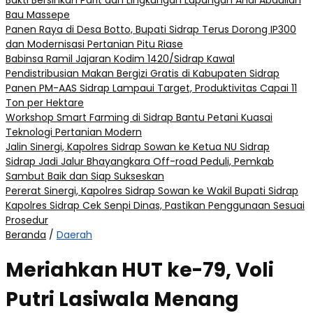
Bakti Bersihkan Parit dan Lingkungan Lapangan Andi Abdullah
Bau Massepe
Panen Raya di Desa Botto, Bupati Sidrap Terus Dorong IP300
dan Modernisasi Pertanian Pitu Riase
Babinsa Ramil Jajaran Kodim 1420/Sidrap Kawal
Pendistribusian Makan Bergizi Gratis di Kabupaten Sidrap
Panen PM-AAS Sidrap Lampaui Target, Produktivitas Capai 11
Ton per Hektare
Workshop Smart Farming di Sidrap Bantu Petani Kuasai
Teknologi Pertanian Modern
Jalin Sinergi, Kapolres Sidrap Sowan ke Ketua NU Sidrap
Sidrap Jadi Jalur Bhayangkara Off-road Peduli, Pemkab
Sambut Baik dan Siap Sukseskan
Pererat Sinergi, Kapolres Sidrap Sowan ke Wakil Bupati Sidrap
Kapolres Sidrap Cek Senpi Dinas, Pastikan Penggunaan Sesuai
Prosedur
Beranda
/
Daerah
Meriahkan HUT ke-79, Voli
Putri Lasiwala Menang