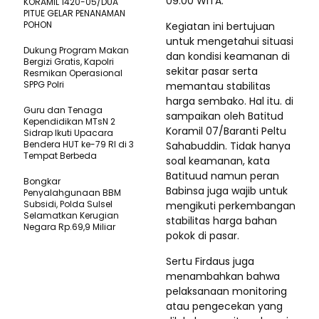
09.00 WITA.
KORAMIL 1420-05/DUA
PITUE GELAR PENANAMAN
POHON
Kegiatan ini bertujuan
untuk mengetahui situasi
Dukung Program Makan
dan kondisi keamanan di
Bergizi Gratis, Kapolri
sekitar pasar serta
Resmikan Operasional
SPPG Polri
memantau stabilitas
harga sembako. Hal itu. di
Guru dan Tenaga
sampaikan oleh Batitud
Kependidikan MTsN 2
Koramil 07/Baranti Peltu
Sidrap Ikuti Upacara
Bendera HUT ke-79 RI di 3
Sahabuddin. Tidak hanya
Tempat Berbeda
soal keamanan, kata
Batituud namun peran
Bongkar
Babinsa juga wajib untuk
Penyalahgunaan BBM
Subsidi, Polda Sulsel
mengikuti perkembangan
Selamatkan Kerugian
stabilitas harga bahan
Negara Rp.69,9 Miliar
pokok di pasar.
Sertu Firdaus juga
menambahkan bahwa
pelaksanaan monitoring
atau pengecekan yang