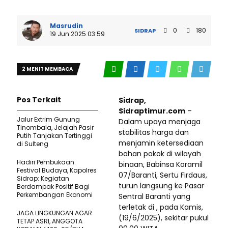
Masrudin
0
180
SIDRAP
19 Jun 2025 03:59
2 MENIT MEMBACA
Pos Terkait
Sidrap,
Sidraptimur.com
–
Jalur Extrim Gunung
Dalam upaya menjaga
Tinombala, Jelajah Pasir
stabilitas harga dan
Putih Tanjakan Tertinggi
menjamin ketersediaan
di Sulteng
bahan pokok di wilayah
Hadiri Pembukaan
binaan, Babinsa Koramil
Festival Budaya, Kapolres
07/Baranti, Sertu Firdaus,
Sidrap: Kegiatan
turun langsung ke Pasar
Berdampak Positif Bagi
Perkembangan Ekonomi
Sentral Baranti yang
terletak di , pada Kamis,
JAGA LINGKUNGAN AGAR
(19/6/2025), sekitar pukul
TETAP ASRI, ANGGOTA