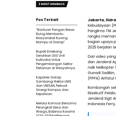
2 MENIT MEMBACA
Pos Terkait
Jakarta, Sidr
Kebudayaan (PMK
“Bantuan Pangan Beras
Panglima TNI J
Bulog Membantu
rangka memanta
Masyarakat Kurang
bagian upaya p
Mampu di Sidrap”
2025 berjalan 
Bupati Enrekang
Serahkan 300 Unit
Dari video yang
Kultivator Untuk
dan Jenderal A
Pengembangan Sektor
naik Helikopter
Pertanian di Wilayahnya
Gunadi Sadikin
Kapolres Sidrap
(PPPA) Arifatul C
Sambangi Rektor UMS
dan UNISAN, Perkuat
Rombongan sel
Sinergi Kampus dan
Eksekutif Pela
Kepolisian
Jenderal Sigit
Melalui Komsos Bersama
Indonesia Ferr
Perangkat Desa dan
Warga, Babinsa Koramil
1420-03/Marittengae