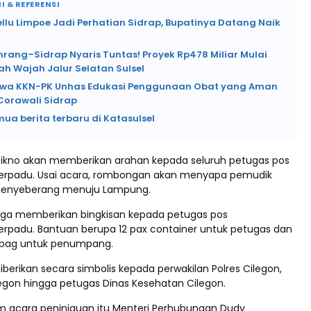
I & REFERENSI
ellu Limpoe Jadi Perhatian Sidrap, Bupatinya Datang Naik
nrang–Sidrap Nyaris Tuntas! Proyek Rp478 Miliar Mulai
h Wajah Jalur Selatan Sulsel
wa KKN-PK Unhas Edukasi Penggunaan Obat yang Aman
Corawali Sidrap
mua berita terbaru di Katasulsel
ratikno akan memberikan arahan kepada seluruh petugas pos
rpadu. Usai acara, rombongan akan menyapa pemudik
enyeberang menuju Lampung.
 juga memberikan bingkisan kepada petugas pos
padu. Bantuan berupa 12 pax container untuk petugas dan
 bag untuk penumpang.
berikan secara simbolis kepada perwakilan Polres Cilegon,
egon hingga petugas Dinas Kesehatan Cilegon.
am acara peninjauan itu Menteri Perhubungan Dudy