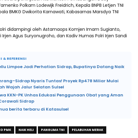
amenko Polkam Lodewijk Freidrich, Kepala BNPB Letjen TNI
pala BMKG Dwikorita Karnawati, Kabasarnas Marsdya TNI
lri didampingi oleh Astamaops Komjen Imam Sugianto,
ri Irjen Agus Suryonugroho, dan Kadiv Humas Polri Irjen Sandi
I & REFERENSI
ellu Limpoe Jadi Perhatian Sidrap, Bupatinya Datang Naik
nrang–Sidrap Nyaris Tuntas! Proyek Rp478 Miliar Mulai
h Wajah Jalur Selatan Sulsel
wa KKN-PK Unhas Edukasi Penggunaan Obat yang Aman
Corawali Sidrap
mua berita terbaru di Katasulsel
O PMK
NAIK HELI
PANGLIMA TNI
PELABUHAN MERAK