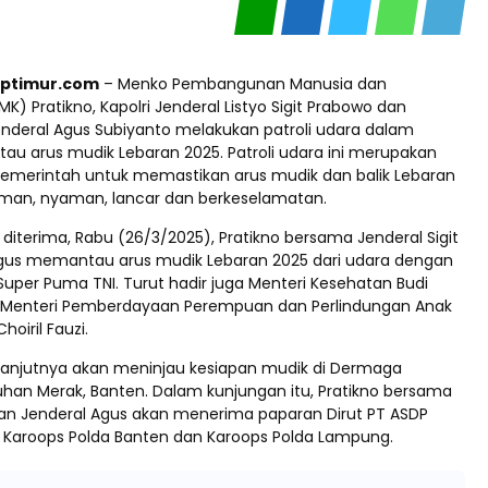
aptimur.com
– Menko Pembangunan Manusia dan
) Pratikno, Kapolri Jenderal Listyo Sigit Prabowo dan
enderal Agus Subiyanto melakukan patroli udara dalam
u arus mudik Lebaran 2025. Patroli udara ini merupakan
emerintah untuk memastikan arus mudik dan balik Lebaran
aman, nyaman, lancar dan berkeselamatan.
 diterima, Rabu (26/3/2025), Pratikno bersama Jenderal Sigit
gus memantau arus mudik Lebaran 2025 dari udara dengan
 Super Puma TNI. Turut hadir juga Menteri Kesehatan Budi
, Menteri Pemberdayaan Perempuan dan Perlindungan Anak
hoiril Fauzi.
anjutnya akan meninjau kesiapan mudik di Dermaga
buhan Merak, Banten. Dalam kunjungan itu, Pratikno bersama
 dan Jenderal Agus akan menerima paparan Dirut PT ASDP
y, Karoops Polda Banten dan Karoops Polda Lampung.