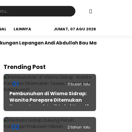
NAL
LAINNYA
JUMAT, 07 AGU 2026
Lapangan Andi Abdullah Bau Massepe
Panen Raya di
Trending Post
01
11 bulan lalu
Pembunuhan di Wisma Sidrap:
Wanita Parepare Ditemukan
Tewas, Suami Jadi Saksi Kunci?
02
2 tahun lalu