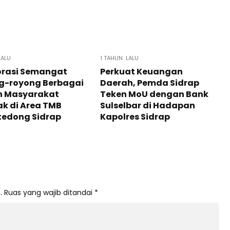
LALU
1 TAHUN LALU
orasi Semangat
Perkuat Keuangan
g-royong Berbagai
Daerah, Pemda Sidrap
n Masyarakat
Teken MoU dengan Bank
k di Area TMB
Sulselbar di Hadapan
tedong Sidrap
Kapolres Sidrap
.
Ruas yang wajib ditandai
*