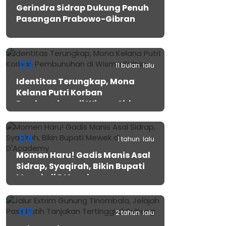
Gerindra Sidrap Dukung Penuh
Pasangan Prabowo-Gibran
03
11 bulan lalu
Identitas Terungkap, Mona
Kelana Putri Korban
Pembunuhan di Wisma Sidrap
04
1 tahun lalu
Momen Haru! Gadis Manis Asal
Sidrap, Syaqirah, Bikin Bupati
Mewek di D’Academy​
05
2 tahun lalu