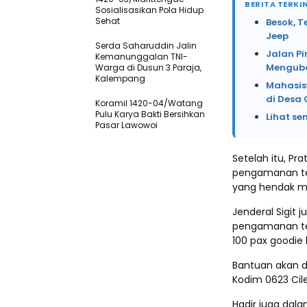
BERITA TERKIN
Sosialisasikan Pola Hidup
Sehat
Besok, T
Jeep
Serda Saharuddin Jalin
Jalan Pi
Kemanunggalan TNI-
Menguba
Warga di Dusun 3 Paraja,
Kalempang
Mahasis
di Desa 
Koramil 1420-04/Watang
Pulu Karya Bakti Bersihkan
Lihat se
Pasar Lawowoi
Setelah itu, P
pengamanan te
yang hendak m
Jenderal Sigit
pengamanan ter
100 pax goodie
Bantuan akan di
Kodim 0623 Cil
Hadir juga dal