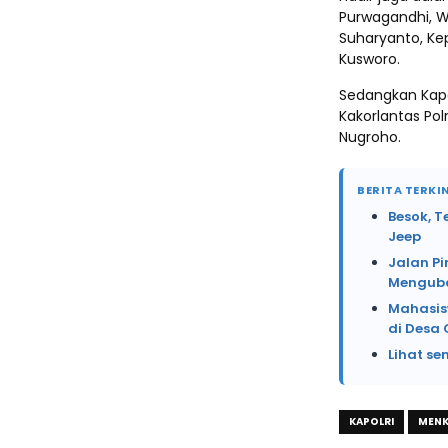
Purwagandhi, W
Suharyanto, Ke
Kusworo.
Sedangkan Kapo
Kakorlantas Pol
Nugroho.
BERITA TERKIN
Besok, T
Jeep
Jalan Pi
Menguba
Mahasis
di Desa 
Lihat se
KAPOLRI
MENK