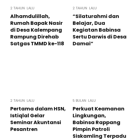
2 TAHUN LALU
2 TAHUN LALU
Alhamdulillah,
“Silaturahmi dan
Rumah Bapak Nasir
Belajar, Dua
di Desa Kalempang
Kegiatan Babinsa
Rampung Direhab
Sertu Darwis di Desa
Satgas TMMD ke-118
Damai”
2 TAHUN LALU
5 BULAN LALU
Pertama dalam HSN,
Perkuat Keamanan
Istiqlal Gelar
Lingkungan,
Seminar Akuntansi
Babinsa Rappang
Pesantren
Pimpin Patroli
Siskamling Terpadu