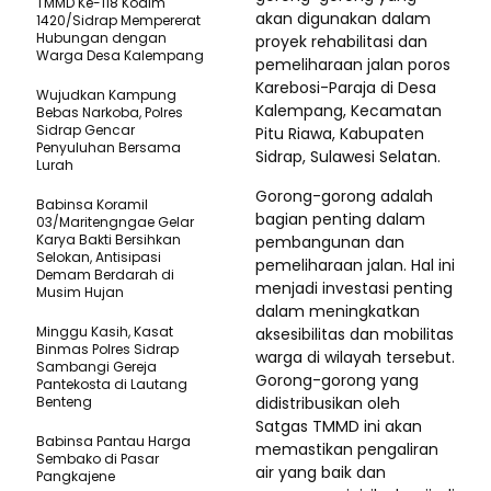
TMMD Ke-118 Kodim
akan digunakan dalam
1420/Sidrap Mempererat
Hubungan dengan
proyek rehabilitasi dan
Warga Desa Kalempang
pemeliharaan jalan poros
Karebosi-Paraja di Desa
Wujudkan Kampung
Kalempang, Kecamatan
Bebas Narkoba, Polres
Sidrap Gencar
Pitu Riawa, Kabupaten
Penyuluhan Bersama
Sidrap, Sulawesi Selatan.
Lurah
Gorong-gorong adalah
Babinsa Koramil
bagian penting dalam
03/Maritengngae Gelar
Karya Bakti Bersihkan
pembangunan dan
Selokan, Antisipasi
pemeliharaan jalan. Hal ini
Demam Berdarah di
menjadi investasi penting
Musim Hujan
dalam meningkatkan
Minggu Kasih, Kasat
aksesibilitas dan mobilitas
Binmas Polres Sidrap
warga di wilayah tersebut.
Sambangi Gereja
Gorong-gorong yang
Pantekosta di Lautang
Benteng
didistribusikan oleh
Satgas TMMD ini akan
Babinsa Pantau Harga
memastikan pengaliran
Sembako di Pasar
air yang baik dan
Pangkajene