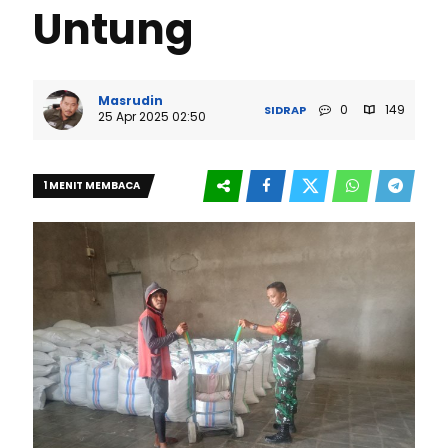
Untung
Masrudin
0
149
SIDRAP
25 Apr 2025 02:50
1 MENIT MEMBACA