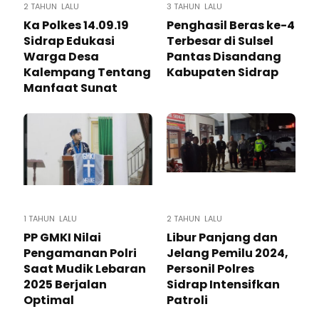
2 TAHUN LALU
3 TAHUN LALU
Ka Polkes 14.09.19
Penghasil Beras ke-4
Sidrap Edukasi
Terbesar di Sulsel
Warga Desa
Pantas Disandang
Kalempang Tentang
Kabupaten Sidrap
Manfaat Sunat
1 TAHUN LALU
2 TAHUN LALU
PP GMKI Nilai
Libur Panjang dan
Pengamanan Polri
Jelang Pemilu 2024,
Saat Mudik Lebaran
Personil Polres
2025 Berjalan
Sidrap Intensifkan
Optimal
Patroli