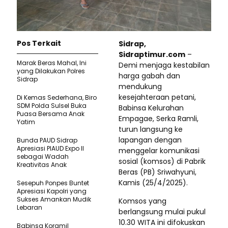
Pos Terkait
Sidrap,
Sidraptimur.com
–
Marak Beras Mahal, Ini
Demi menjaga kestabilan
yang Dilakukan Polres
harga gabah dan
Sidrap
mendukung
kesejahteraan petani,
Di Kemas Sederhana, Biro
SDM Polda Sulsel Buka
Babinsa Kelurahan
Puasa Bersama Anak
Empagae, Serka Ramli,
Yatim
turun langsung ke
lapangan dengan
Bunda PAUD Sidrap
Apresiasi PIAUD Expo II
menggelar komunikasi
sebagai Wadah
sosial (komsos) di Pabrik
Kreativitas Anak
Beras (PB) Sriwahyuni,
Kamis (25/4/2025).
Sesepuh Ponpes Buntet
Apresiasi Kapolri yang
Sukses Amankan Mudik
Komsos yang
Lebaran
berlangsung mulai pukul
10.30 WITA ini difokuskan
Babinsa Koramil