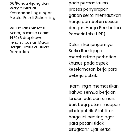
pada pemantauan
06/Panca Rijang dan
Warga Perkuat
proses penyerapan
Keamanan Lingkungan
gabah serta memastikan
Melalui Patroli Siskamling
harga pembelian sesuai
dengan Harga Pembelian
Wujudkan Generasi
Sehat, Babinsa Kodim
Pemerintah (HPP).
1420/Sidrap Kawal
Pendistribusian Makan
Dalam kunjungannya,
Bergizi Gratis di Bulan
Serka Ramli juga
Ramadan
memberikan perhatian
khusus pada aspek
keselamatan kerja para
pekerja pabrik.
“Kami ingin memastikan
bahwa semua berjalan
lancar, adil, dan aman,
baik bagi petani maupun
pihak pabrik. Stabilitas
harga ini penting agar
para petani tidak
dirugikan,” ujar Serka