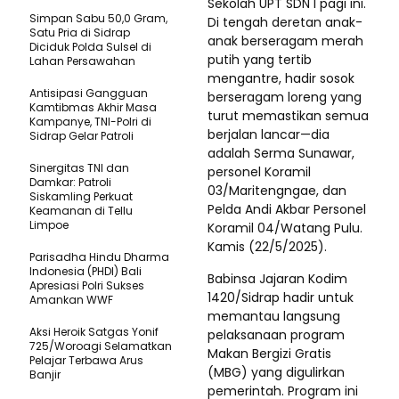
Sekolah UPT SDN I pagi ini.
Simpan Sabu 50,0 Gram,
Di tengah deretan anak-
Satu Pria di Sidrap
anak berseragam merah
Diciduk Polda Sulsel di
putih yang tertib
Lahan Persawahan
mengantre, hadir sosok
Antisipasi Gangguan
berseragam loreng yang
Kamtibmas Akhir Masa
turut memastikan semua
Kampanye, TNI-Polri di
berjalan lancar—dia
Sidrap Gelar Patroli
adalah Serma Sunawar,
Sinergitas TNI dan
personel Koramil
Damkar: Patroli
03/Maritengngae, dan
Siskamling Perkuat
Pelda Andi Akbar Personel
Keamanan di Tellu
Limpoe
Koramil 04/Watang Pulu.
Kamis (22/5/2025).
Parisadha Hindu Dharma
Indonesia (PHDI) Bali
Babinsa Jajaran Kodim
Apresiasi Polri Sukses
1420/Sidrap hadir untuk
Amankan WWF
memantau langsung
Aksi Heroik Satgas Yonif
pelaksanaan program
725/Woroagi Selamatkan
Makan Bergizi Gratis
Pelajar Terbawa Arus
(MBG) yang digulirkan
Banjir
pemerintah. Program ini