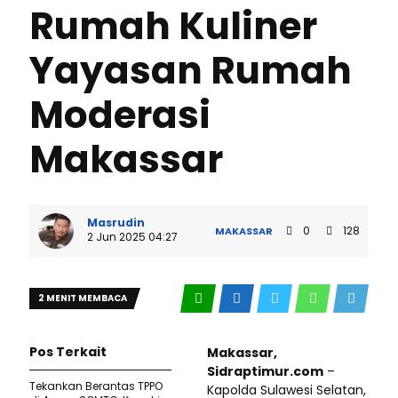
Rumah Kuliner
Yayasan Rumah
Moderasi
Makassar
Masrudin
0
128
MAKASSAR
2 Jun 2025 04:27
2 MENIT MEMBACA
Pos Terkait
Makassar,
Sidraptimur.com
–
Tekankan Berantas TPPO
Kapolda Sulawesi Selatan,