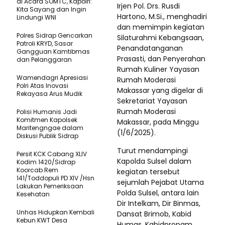
di Acara SOMTC, Kapolri:
Irjen Pol. Drs. Rusdi
Kita Sayang dan Ingin
Hartono, M.Si., menghadiri
Lindungi WNI
dan memimpin kegiatan
Polres Sidrap Gencarkan
Silaturahmi Kebangsaan,
Patroli KRYD, Sasar
Penandatanganan
Gangguan Kamtibmas
Prasasti, dan Penyerahan
dan Pelanggaran
Rumah Kuliner Yayasan
Wamendagri Apresiasi
Rumah Moderasi
Polri Atas Inovasi
Makassar yang digelar di
Rekayasa Arus Mudik
Sekretariat Yayasan
Rumah Moderasi
Polisi Humanis Jadi
Komitmen Kapolsek
Makassar, pada Minggu
Maritengngae dalam
(1/6/2025).
Diskusi Publik Sidrap
Turut mendampingi
Persit KCK Cabang XLIV
Kapolda Sulsel dalam
Kodim 1420/Sidrap
Koorcab Rem
kegiatan tersebut
141/Toddopuli PD XIV /Hsn
sejumlah Pejabat Utama
Lakukan Pemeriksaan
Polda Sulsel, antara lain
Kesehatan
Dir Intelkam, Dir Binmas,
Unhas Hidupkan Kembali
Dansat Brimob, Kabid
Kebun KWT Desa
Humas, Kabidpropam,