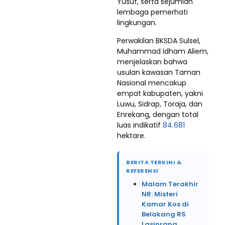
Yusuf, serta sejumlah
lembaga pemerhati
lingkungan.
Perwakilan BKSDA Sulsel,
Muhammad Idham Aliem,
menjelaskan bahwa
usulan kawasan Taman
Nasional mencakup
empat kabupaten, yakni
Luwu, Sidrap, Toraja, dan
Enrekang, dengan total
luas indikatif
84.681
hektare.
BERITA TERKINI &
REFERENSI
Malam Terakhir
NR: Misteri
Kamar Kos di
Belakang RS
Lasinrang