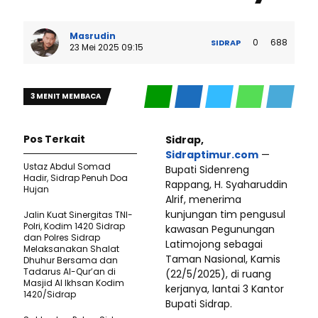
Masrudin
0
688
SIDRAP
23 Mei 2025 09:15
3 MENIT MEMBACA
Pos Terkait
Sidrap,
Sidraptimur.com
—
Ustaz Abdul Somad
Bupati Sidenreng
Hadir, Sidrap Penuh Doa
Rappang, H. Syaharuddin
Hujan
Alrif, menerima
kunjungan tim pengusul
Jalin Kuat Sinergitas TNI-
Polri, Kodim 1420 Sidrap
kawasan Pegunungan
dan Polres Sidrap
Latimojong sebagai
Melaksanakan Shalat
Taman Nasional, Kamis
Dhuhur Bersama dan
Tadarus Al-Qur’an di
(22/5/2025), di ruang
Masjid Al Ikhsan Kodim
kerjanya, lantai 3 Kantor
1420/Sidrap
Bupati Sidrap.