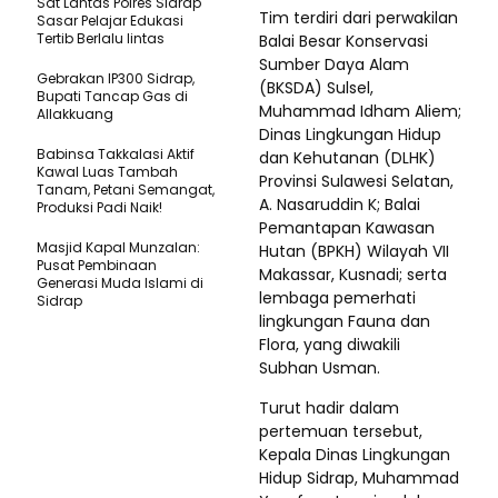
Sat Lantas Polres Sidrap
Tim terdiri dari perwakilan
Sasar Pelajar Edukasi
Tertib Berlalu lintas
Balai Besar Konservasi
Sumber Daya Alam
Gebrakan IP300 Sidrap,
(BKSDA) Sulsel,
Bupati Tancap Gas di
Muhammad Idham Aliem;
Allakkuang
Dinas Lingkungan Hidup
Babinsa Takkalasi Aktif
dan Kehutanan (DLHK)
Kawal Luas Tambah
Provinsi Sulawesi Selatan,
Tanam, Petani Semangat,
A. Nasaruddin K; Balai
Produksi Padi Naik!
Pemantapan Kawasan
Masjid Kapal Munzalan:
Hutan (BPKH) Wilayah VII
Pusat Pembinaan
Makassar, Kusnadi; serta
Generasi Muda Islami di
lembaga pemerhati
Sidrap
lingkungan Fauna dan
Flora, yang diwakili
Subhan Usman.
Turut hadir dalam
pertemuan tersebut,
Kepala Dinas Lingkungan
Hidup Sidrap, Muhammad