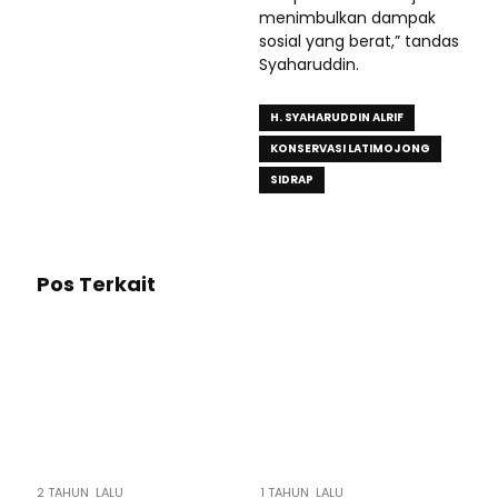
menimbulkan dampak
sosial yang berat,” tandas
Syaharuddin.
H. SYAHARUDDIN ALRIF
KONSERVASI LATIMOJONG
SIDRAP
Pos Terkait
2 TAHUN LALU
1 TAHUN LALU