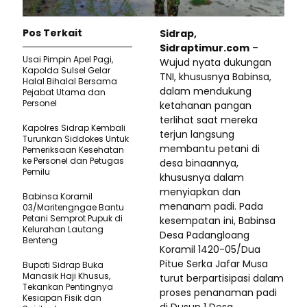
Pos Terkait
Sidrap,
Sidraptimur.com
–
Usai Pimpin Apel Pagi,
Wujud nyata dukungan
Kapolda Sulsel Gelar
TNI, khususnya Babinsa,
Halal Bihalal Bersama
dalam mendukung
Pejabat Utama dan
Personel
ketahanan pangan
terlihat saat mereka
Kapolres Sidrap Kembali
terjun langsung
Turunkan Siddokes Untuk
membantu petani di
Pemeriksaan Kesehatan
ke Personel dan Petugas
desa binaannya,
Pemilu
khususnya dalam
menyiapkan dan
Babinsa Koramil
menanam padi. Pada
03/Maritengngae Bantu
Petani Semprot Pupuk di
kesempatan ini, Babinsa
Kelurahan Lautang
Desa Padangloang
Benteng
Koramil 1420-05/Dua
Pitue Serka Jafar Musa
Bupati Sidrap Buka
Manasik Haji Khusus,
turut berpartisipasi dalam
Tekankan Pentingnya
proses penanaman padi
Kesiapan Fisik dan