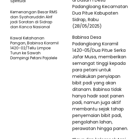
di Dusun 1 Desa
Spiritual
Padangloang Kecamatan
Kemenangan Besar RMS
Dua Pitue Kabupaten
dan Syaharuddin Alrif
Sidrap, Rabu
jadi Sorotan di Sidrap
(28/05/2025)
dan Kanca Nasional
Babinsa Desa
Kawal Ketahanan
Pangan, Babinsa Koramil
Padangloang Koramil
1420-02/Tellu Limpoe
1420-05/Dua Pitue Serka
Turun ke Sawah
Jafar Musa, memberikan
Dampingi Petani Pajalele
semangat tinggi kepada
para petani untuk
melakukan penyiapan
bibit padi yang akan
ditanam. Babinsa tidak
hanya hadir saat panen
padi, namun juga aktif
membantu sejak tahap
penyemaian bibit padi,
pengolahan lahan,
perawatan hingga panen.