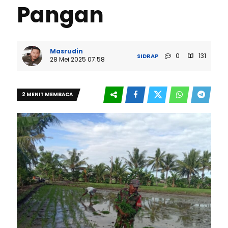
Pangan
Masrudin
0
131
SIDRAP
28 Mei 2025 07:58
2 MENIT MEMBACA