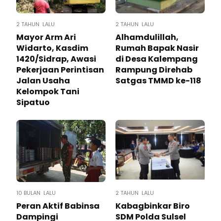
2 TAHUN LALU
2 TAHUN LALU
Mayor Arm Ari
Alhamdulillah,
Widarto, Kasdim
Rumah Bapak Nasir
1420/Sidrap, Awasi
di Desa Kalempang
Pekerjaan Perintisan
Rampung Direhab
Jalan Usaha
Satgas TMMD ke-118
Kelompok Tani
Sipatuo
10 BULAN LALU
2 TAHUN LALU
Peran Aktif Babinsa
Kabagbinkar Biro
Dampingi
SDM Polda Sulsel