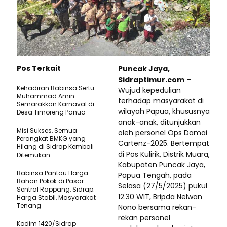
Pos Terkait
Puncak Jaya,
Sidraptimur.com
–
Kehadiran Babinsa Sertu
Wujud kepedulian
Muhammad Amin
terhadap masyarakat di
Semarakkan Karnaval di
wilayah Papua, khususnya
Desa Timoreng Panua
anak-anak, ditunjukkan
Misi Sukses, Semua
oleh personel Ops Damai
Perangkat BMKG yang
Cartenz-2025. Bertempat
Hilang di Sidrap Kembali
di Pos Kulirik, Distrik Muara,
Ditemukan
Kabupaten Puncak Jaya,
Babinsa Pantau Harga
Papua Tengah, pada
Bahan Pokok di Pasar
Selasa (27/5/2025) pukul
Sentral Rappang, Sidrap:
12.30 WIT, Bripda Nelwan
Harga Stabil, Masyarakat
Tenang
Nono bersama rekan-
rekan personel
Kodim 1420/Sidrap