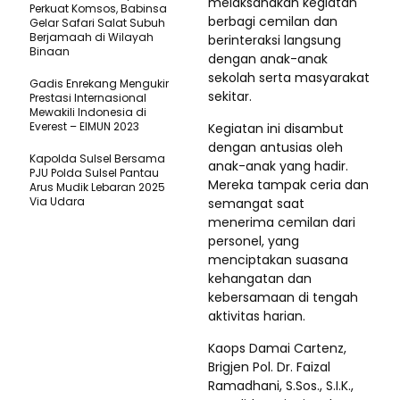
melaksanakan kegiatan
Perkuat Komsos, Babinsa
berbagi cemilan dan
Gelar Safari Salat Subuh
Berjamaah di Wilayah
berinteraksi langsung
Binaan
dengan anak-anak
sekolah serta masyarakat
Gadis Enrekang Mengukir
sekitar.
Prestasi Internasional
Mewakili Indonesia di
Everest – EIMUN 2023
Kegiatan ini disambut
dengan antusias oleh
Kapolda Sulsel Bersama
anak-anak yang hadir.
PJU Polda Sulsel Pantau
Mereka tampak ceria dan
Arus Mudik Lebaran 2025
Via Udara
semangat saat
menerima cemilan dari
personel, yang
menciptakan suasana
kehangatan dan
kebersamaan di tengah
aktivitas harian.
Kaops Damai Cartenz,
Brigjen Pol. Dr. Faizal
Ramadhani, S.Sos., S.I.K.,