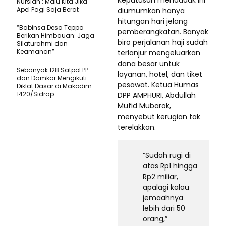
Keputusan mendadak ini
Nursiah : Malu Kita Jika
Apel Pagi Saja Berat
diumumkan hanya
hitungan hari jelang
“Babinsa Desa Teppo
pemberangkatan. Banyak
Berikan Himbauan: Jaga
biro perjalanan haji sudah
Silaturahmi dan
Keamanan”
terlanjur mengeluarkan
dana besar untuk
Sebanyak 128 Satpol PP
layanan, hotel, dan tiket
dan Damkar Mengikuti
pesawat. Ketua Humas
Diklat Dasar di Makodim
1420/Sidrap
DPP AMPHURI, Abdullah
Mufid Mubarok,
menyebut kerugian tak
terelakkan.
“Sudah rugi di
atas Rp1 hingga
Rp2 miliar,
apalagi kalau
jemaahnya
lebih dari 50
orang,”