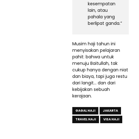
kesempatan
lain, atau
pahala yang
berlipat ganda.”
Musim haji tahun ini
menyisakan pelajaran
pahit: bahwa untuk
menuju Baitullah, tak
cukup hanya dengan niat
dan biaya, tapi juga restu
dari langit… dan dari
kebijakan sebuah
kerajaan.
GAGAL HAJI
JAKARTA
TRAVEL HAJI
VISA HAJI