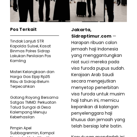
Pos Terkait
Jakarta,
Sidraptimur.com
—
Tindak Lanjuti STR
Harapan ribuan calon
Kapolda Sulsel, Kasat
jemaah haji Indonesia
Binmas Polres Sidrap
yang menggantungkan
Lakukan Penilaian Pos
Kamling
niat suci mereka pada
visa furoda pupus sudah.
Misteri Kelangkaan dan
Kerajaan Arab Saudi
Harga Gas Elpiji Rp35
secara mengejutkan
Ribu di Sidrap Belum
Terpecahkan
menyetop penerbitan
visa furoda untuk musim
Gotong Royong Bersama
haji tahun ini, memicu
Satgas TMMD: Perkuatan
kepanikan di kalangan
Talud Sungai di Desa
Kalempang Menuju
penyelenggara haji
Keberhasilan
khusus dan jemaah yang
telah bersiap lahir batin.
Pimpin Apel
Subbagrenmin, Kompol