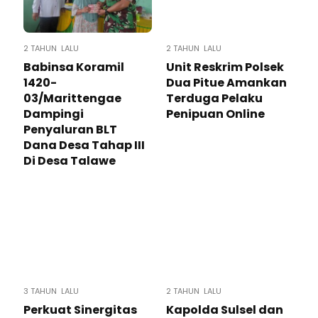
2 TAHUN LALU
2 TAHUN LALU
Babinsa Koramil
Unit Reskrim Polsek
1420-
Dua Pitue Amankan
03/Marittengae
Terduga Pelaku
Dampingi
Penipuan Online
Penyaluran BLT
Dana Desa Tahap III
Di Desa Talawe
3 TAHUN LALU
2 TAHUN LALU
Perkuat Sinergitas
Kapolda Sulsel dan