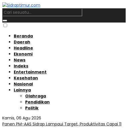
Beranda
Daerah
Headline
Ekonomi
News
Indeks
Entertainment
Kesehatan
Nasional
Lainnya
Olahraga
Pendidikan
Politik
Kamis, 06 Agu 2026
Panen PM-AAS Sidrap Lampaui Target, Produktivitas Capai 11