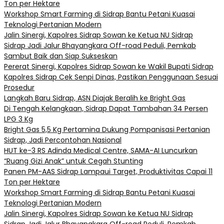
Ton per Hektare
Workshop Smart Farming di Sidrap Bantu Petani Kuasai
Teknologi Pertanian Modern
Jalin Sinergi, Kapolres Sidrap Sowan ke Ketua NU Sidrap
Sidrap Jadi Jalur Bhayangkara Off-road Peduli, Pemkab
Sambut Baik dan Siap Sukseskan
Pererat Sinergi, Kapolres Sidrap Sowan ke Wakil Bupati Sidrap
Kapolres Sidrap Cek Senpi Dinas, Pastikan Penggunaan Sesuai
Prosedur
Langkah Baru Sidrap, ASN Diajak Beralih ke Bright Gas
Di Tengah Kelangkaan, Sidrap Dapat Tambahan 34 Persen
LPG 3 Kg
Bright Gas 5,5 Kg Pertamina Dukung Pompanisasi Pertanian
Sidrap, Jadi Percontohan Nasional
HUT ke-3 RS Adinda Medical Centre, SAMA-AI Luncurkan
“Ruang Gizi Anak” untuk Cegah Stunting
Panen PM-AAS Sidrap Lampaui Target, Produktivitas Capai 11
Ton per Hektare
Workshop Smart Farming di Sidrap Bantu Petani Kuasai
Teknologi Pertanian Modern
Jalin Sinergi, Kapolres Sidrap Sowan ke Ketua NU Sidrap