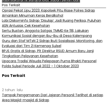
Pos Terkait
Oprasi Pekat Lipu 2023: Kapolsek Pitu Riase Polres Sidrap
Amankan Minuman Keras Beralkohol
Lobi Diskominfo Sidrap ‘Disulap’ Jadi Ruang Periksa, Puluhan
ASN Antusias Cek Kesehatan
Sertu Bustan, Anggota Satgas TMMD Ke 118, Lakukan
Komunikasi Sosial dengan Ibu-Ibu di Desa Kalempang
Guru dan Staf MTsN 2 Sidrap Ikuti Sosialisasi, Monitoring, dan
Evaluasi dari Tim ZI Kemenag Sulsel
BPJS Gratis di Sidrap, Plt Direktur RSUD Arnum Baru Janji
Tingkatkan Pelayanan Kesehatan
Upacara Tradisi Wisuda Pelepasan Purna Bhakti Personel
Polda Sulsel Periode Juli 2022 – 1 Oktober 2023
Pos Terkait
2 tahun lalu
Tampak Pengamanan Dari Jajaran Personil Terlihat di setiap
Area Masjid-masjid di Sidrap