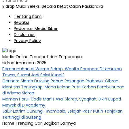
3 tahun lalu
Sidrap Mulai Seleksi Secara Ketat Calon Paskibraka
Tentang Kami
Redaksi
Pedoman Media Siber
Disclaimer
Privacy Policy
Media Online Tercepat dan Terpercaya
sidraptimur.com 2025
Pembunuhan di Wisma Sidrap: Wanita Parepare Ditemukan
Tewas, Suami Jadi Saksi Kunci?
Gerindra Sidrap Dukung Penuh Pasangan Prabowo-Gibran
Identitas Terungkap, Mona Kelana Putri Korban Pembunuhan
di Wisma Sidrap
Momen Haru! Gadis Manis Asal Sidrap, Syaqirah, Bikin Bupati
Mewek di D’Academy​
Jalur Extrim Gunung Tinombala, Jelajah Pasir Putih Tanjakan
Tertinggi di Sulteng
Home
Trending
Cari
Bagikan
Lainnya