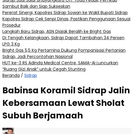
Sidrap Jadi Jalur Bhayangkara Off-road Peduli, Pemkab
Sambut Baik dan Siap Sukseskan
Pererat Sinergi, Kapolres Sidrap Sowan ke Wakil Bupati Sidrap
Kapolres Sidrap Cek Senpi Dinas, Pastikan Penggunaan Sesuai
Prosedur
Langkah Baru Sidrap, ASN Diajak Beralih ke Bright Gas
Di Tengah Kelangkaan, Sidrap Dapat Tambahan 34 Persen
LPG 3 Kg
Bright Gas 5,5 Kg Pertamina Dukung Pompanisasi Pertanian
Sidrap, Jadi Percontohan Nasional
HUT ke-3 RS Adinda Medical Centre, SAMA-AI Luncurkan
“Ruang Gizi Anak” untuk Cegah Stunting
Beranda
/
Sidrap
Babinsa Koramil Sidrap Jalin
Kebersamaan Lewat Sholat
Subuh Berjamaah