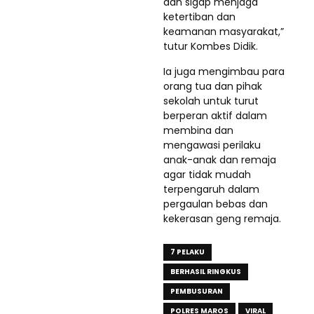
dan sigap menjaga
ketertiban dan
keamanan masyarakat,”
tutur Kombes Didik.
Ia juga mengimbau para
orang tua dan pihak
sekolah untuk turut
berperan aktif dalam
membina dan
mengawasi perilaku
anak-anak dan remaja
agar tidak mudah
terpengaruh dalam
pergaulan bebas dan
kekerasan geng remaja.
7 PELAKU
BERHASIL RINGKUS
PEMBUSURAN
POLRES MAROS
VIRAL