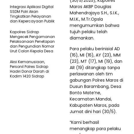
(30/5/2025), Kapolres
Maros AKBP Douglas
Integrasi Aplikasi Digital
SSDM Polri Akan
Mahendrajaya S.H., S.I.K.,
Tingkatkan Pelayanan
M.I.K., M.Tr.Opsla
dan Kepercayaan Publik
mengumumkan bahwa
tujuh pelaku telah
Kapolres Sidrap
Mengecek Pengamanan
diamankan.
Pelaksanaan Penetapan
dan Pengundian Nomor
Para pelaku berinisial AD
Urut Calon Kepala Desa
(16), MI (16), AY (23), MM
(23), MT (17), MI (19), dan
Aksi Kemanusiaan,
Personil Polres Sidrap
AR (19) ditangkap tanpa
Hadiri Donor Darah di
perlawanan oleh tim
Kodim 1420 Sidrap
gabungan Polres Maros di
Dusun Barambang, Desa
Bonto Mate’ne,
Kecamatan Mandai,
Kabupaten Maros, pada
Jumat dini hari (30/5).
“Kami berhasil
menangkap para pelaku