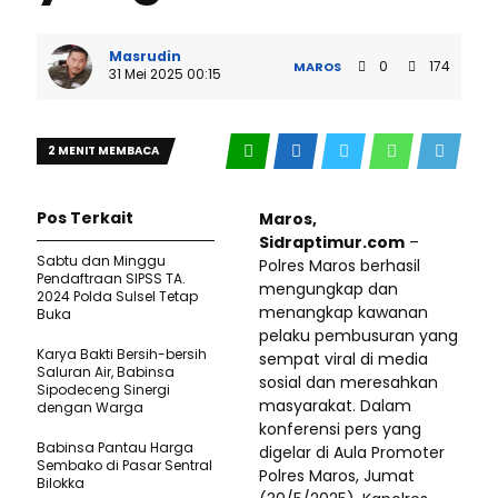
Masrudin
0
174
MAROS
31 Mei 2025 00:15
2 MENIT MEMBACA
Pos Terkait
Maros,
Sidraptimur.com
–
Sabtu dan Minggu
Polres Maros berhasil
Pendaftraan SIPSS TA.
mengungkap dan
2024 Polda Sulsel Tetap
menangkap kawanan
Buka
pelaku pembusuran yang
Karya Bakti Bersih-bersih
sempat viral di media
Saluran Air, Babinsa
sosial dan meresahkan
Sipodeceng Sinergi
masyarakat. Dalam
dengan Warga
konferensi pers yang
Babinsa Pantau Harga
digelar di Aula Promoter
Sembako di Pasar Sentral
Polres Maros, Jumat
Bilokka