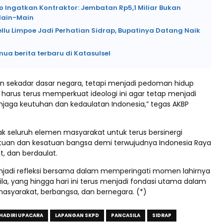
o Ingatkan Kontraktor: Jembatan Rp5,1 Miliar Bukan
Main-Main
ellu Limpoe Jadi Perhatian Sidrap, Bupatinya Datang Naik
mua berita terbaru di Katasulsel
an sekadar dasar negara, tetapi menjadi pedoman hidup
 harus terus memperkuat ideologi ini agar tetap menjadi
njaga keutuhan dan kedaulatan Indonesia,” tegas AKBP
ak seluruh elemen masyarakat untuk terus bersinergi
uan dan kesatuan bangsa demi terwujudnya Indonesia Raya
t, dan berdaulat.
njadi refleksi bersama dalam memperingati momen lahirnya
ila, yang hingga hari ini terus menjadi fondasi utama dalam
asyarakat, berbangsa, dan bernegara. (*)
HADIRI UPACARA
LAPANGAN SKPD
PANCASILA
SIDRAP