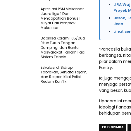
LIRA Waj
Apresiasi PSM Makassar
Proyek 
Juara liga 1 Dan
Besok, T
Mendapatkan Bonus 1
Milyar Dari Pemprov
Jeep
Makassar
Lihat se
Babinsa Koramil 05/Dua
Pitue Turun Tangan
Dampingi dan Bantu
“Pancasila buk
Masyarakat Tanam Padi
berbangsa. Kita
Sistem Tabela
pilar dalam me
Fantry.
Eskalasi di Sidrap:
Tabrakan, Senjata Tajam,
dan Respon Kilat Polisi
Ia juga mengaj
Redam Konflik
menjaga persat
yang besar, kua
Upacara ini me
ideologi Pancas
kehidupan berm
FORKOPIMDA