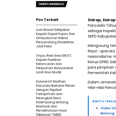
1 MENIT MEMBACA
Pos Terkait
Sidrap, Sidra
Pancasila Tahun
Luar Biasa! Kebijakan
sebagai Inspek
Kapolri Dapat Pujian Dari
SKPD Kabupaten
Ombudsman Rekrut
Penyandang Disabilitas
Mengusung tema
Jadi Polisi
Raya”, upacara
Tinjau Rest Area KM 57,
nasionalisme. H
Kapolri Pastikan
Ketua DPRD Sidr
Kelancaran dan
para pimpinan O
Pelayanan Masyarakat
saat Arus Mudik
Pemerintah Kab
Kolonel Inf Marthen
Dalam amanatn
Pasunda Bertukar Pikiran
nilai-nilai Pan
dengan Pejabat
Forkopimda dan
Perangkat Desa
BERITA TERKIN
Kalempang tentang
Manfaat dan
Video Vi
Pemeliharaan Hasil
Bohong
Pekerjaan TMMD