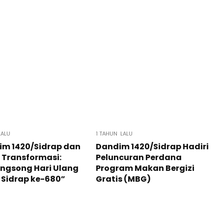
LALU
1 TAHUN LALU
im 1420/Sidrap dan
Dandim 1420/Sidrap Hadiri
 Transformasi:
Peluncuran Perdana
ngsong Hari Ulang
Program Makan Bergizi
Sidrap ke-680”
Gratis (MBG)