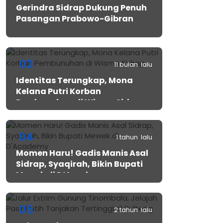
Gerindra Sidrap Dukung Penuh
Pasangan Prabowo-Gibran
03
11 bulan lalu
Identitas Terungkap, Mona
Kelana Putri Korban
Pembunuhan di Wisma Sidrap
04
1 tahun lalu
Momen Haru! Gadis Manis Asal
Sidrap, Syaqirah, Bikin Bupati
Mewek di D’Academy​
05
2 tahun lalu