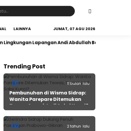
NAL
LAINNYA
JUMAT, 07 AGU 2026
kungan Lapangan Andi Abdullah Bau Massepe
Panen R
Trending Post
01
11 bulan lalu
Pembunuhan di Wisma Sidrap:
Wanita Parepare Ditemukan
Tewas, Suami Jadi Saksi Kunci?
02
2 tahun lalu