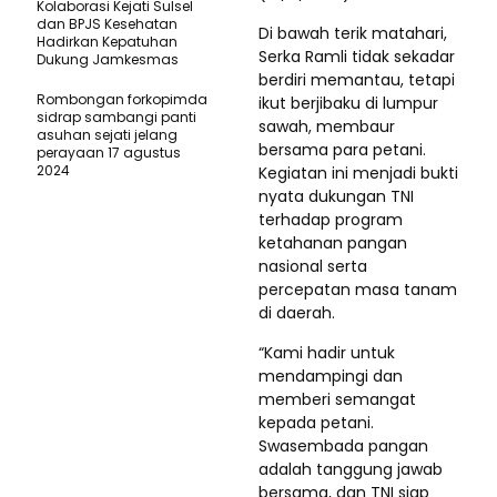
Kolaborasi Kejati Sulsel
dan BPJS Kesehatan
Di bawah terik matahari,
Hadirkan Kepatuhan
Serka Ramli tidak sekadar
Dukung Jamkesmas
berdiri memantau, tetapi
Rombongan forkopimda
ikut berjibaku di lumpur
sidrap sambangi panti
sawah, membaur
asuhan sejati jelang
bersama para petani.
perayaan 17 agustus
2024
Kegiatan ini menjadi bukti
nyata dukungan TNI
terhadap program
ketahanan pangan
nasional serta
percepatan masa tanam
di daerah.
“Kami hadir untuk
mendampingi dan
memberi semangat
kepada petani.
Swasembada pangan
adalah tanggung jawab
bersama, dan TNI siap