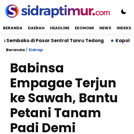
BERANDA
DAERAH
HEADLINE
EKONOMI
NEWS
INDEKS
bako di Pasar Sentral Tanru Tedong
Kapolres Sidr
Beranda
/
Sidrap
Babinsa
Empagae Terjun
ke Sawah, Bantu
Petani Tanam
Padi Demi