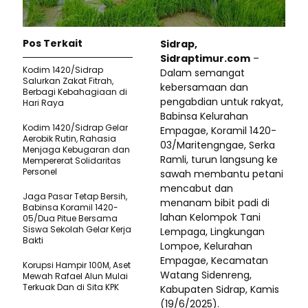
Pos Terkait
Sidrap,
Sidraptimur.com
–
Kodim 1420/Sidrap
Dalam semangat
Salurkan Zakat Fitrah,
kebersamaan dan
Berbagi Kebahagiaan di
pengabdian untuk rakyat,
Hari Raya
Babinsa Kelurahan
Kodim 1420/Sidrap Gelar
Empagae, Koramil 1420-
Aerobik Rutin, Rahasia
03/Maritengngae, Serka
Menjaga Kebugaran dan
Ramli, turun langsung ke
Mempererat Solidaritas
Personel
sawah membantu petani
mencabut dan
Jaga Pasar Tetap Bersih,
menanam bibit padi di
Babinsa Koramil 1420-
lahan Kelompok Tani
05/Dua Pitue Bersama
Siswa Sekolah Gelar Kerja
Lempaga, Lingkungan
Bakti
Lompoe, Kelurahan
Empagae, Kecamatan
Korupsi Hampir 100M, Aset
Watang Sidenreng,
Mewah Rafael Alun Mulai
Terkuak Dan di Sita KPK
Kabupaten Sidrap, Kamis
(19/6/2025).