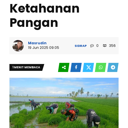
Ketahanan
Pangan
Masrudin
0
356
SIDRAP
19 Jun 2025 09:05
1 MENIT MEMBACA