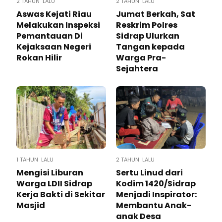
2 TAHUN LALU
2 TAHUN LALU
Aswas Kejati Riau
Jumat Berkah, Sat
Melakukan Inspeksi
Reskrim Polres
Pemantauan Di
Sidrap Ulurkan
Kejaksaan Negeri
Tangan kepada
Rokan Hilir
Warga Pra-
Sejahtera
1 TAHUN LALU
2 TAHUN LALU
Mengisi Liburan
Sertu Linud dari
Warga LDII Sidrap
Kodim 1420/Sidrap
Kerja Bakti di Sekitar
Menjadi Inspirator:
Masjid
Membantu Anak-
anak Desa