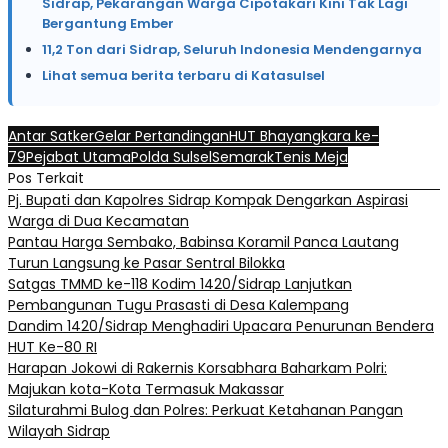
Sidrap, Pekarangan Warga Cipotakari Kini Tak Lagi
Bergantung Ember
11,2 Ton dari Sidrap, Seluruh Indonesia Mendengarnya
Lihat semua berita terbaru di Katasulsel
Antar Satker
Gelar Pertandingan
HUT Bhayangkara ke-
79
Pejabat Utama
Polda Sulsel
Semarak
Tenis Meja
Pos Terkait
Pj. Bupati dan Kapolres Sidrap Kompak Dengarkan Aspirasi
Warga di Dua Kecamatan
Pantau Harga Sembako, Babinsa Koramil Panca Lautang
Turun Langsung ke Pasar Sentral Bilokka
Satgas TMMD ke-118 Kodim 1420/Sidrap Lanjutkan
Pembangunan Tugu Prasasti di Desa Kalempang
Dandim 1420/Sidrap Menghadiri Upacara Penurunan Bendera
HUT Ke-80 RI
Harapan Jokowi di Rakernis Korsabhara Baharkam Polri:
Majukan kota-Kota Termasuk Makassar
Silaturahmi Bulog dan Polres: Perkuat Ketahanan Pangan
Wilayah Sidrap