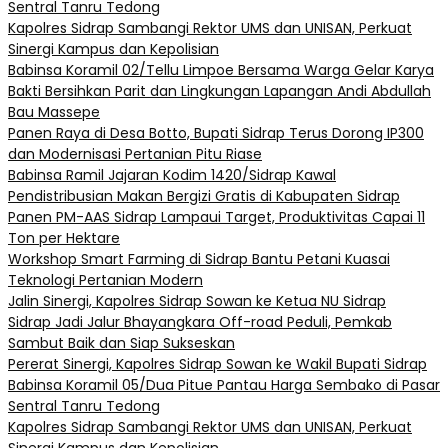
Sentral Tanru Tedong
Kapolres Sidrap Sambangi Rektor UMS dan UNISAN, Perkuat
Sinergi Kampus dan Kepolisian
Babinsa Koramil 02/Tellu Limpoe Bersama Warga Gelar Karya
Bakti Bersihkan Parit dan Lingkungan Lapangan Andi Abdullah
Bau Massepe
Panen Raya di Desa Botto, Bupati Sidrap Terus Dorong IP300
dan Modernisasi Pertanian Pitu Riase
Babinsa Ramil Jajaran Kodim 1420/Sidrap Kawal
Pendistribusian Makan Bergizi Gratis di Kabupaten Sidrap
Panen PM-AAS Sidrap Lampaui Target, Produktivitas Capai 11
Ton per Hektare
Workshop Smart Farming di Sidrap Bantu Petani Kuasai
Teknologi Pertanian Modern
Jalin Sinergi, Kapolres Sidrap Sowan ke Ketua NU Sidrap
Sidrap Jadi Jalur Bhayangkara Off-road Peduli, Pemkab
Sambut Baik dan Siap Sukseskan
Pererat Sinergi, Kapolres Sidrap Sowan ke Wakil Bupati Sidrap
Babinsa Koramil 05/Dua Pitue Pantau Harga Sembako di Pasar
Sentral Tanru Tedong
Kapolres Sidrap Sambangi Rektor UMS dan UNISAN, Perkuat