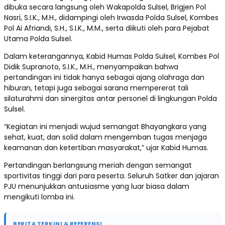
dibuka secara langsung oleh Wakapolda Sulsel, Brigjen Pol
Nasri, S.I.K., M.H., didampingi oleh Irwasda Polda Sulsel, Kombes
Pol Ai Afriandi, S.H., S.I.K., M.M., serta diikuti oleh para Pejabat
Utama Polda Sulsel.
Dalam keterangannya, Kabid Humas Polda Sulsel, Kombes Pol
Didik Supranoto, S.I.K., M.H., menyampaikan bahwa
pertandingan ini tidak hanya sebagai ajang olahraga dan
hiburan, tetapi juga sebagai sarana mempererat tali
silaturahmi dan sinergitas antar personel di lingkungan Polda
Sulsel.
“Kegiatan ini menjadi wujud semangat Bhayangkara yang
sehat, kuat, dan solid dalam mengemban tugas menjaga
keamanan dan ketertiban masyarakat,” ujar Kabid Humas.
Pertandingan berlangsung meriah dengan semangat
sportivitas tinggi dari para peserta. Seluruh Satker dan jajaran
PJU menunjukkan antusiasme yang luar biasa dalam
mengikuti lomba ini.
BERITA TERKINI & REFERENSI