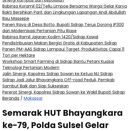
Sinergi Kampus dan Kepolisian
Babinsa Koramil 02/Tellu Limpoe Bersama Warga Gelar Karya
Bakti Bersihkan Parit dan Lingkungan Lapangan Andi Abdullah
Bau Massepe
Panen Raya di Desa Botto, Bupati Sidrap Terus Dorong IP300
dan Modernisasi Pertanian Pitu Riase
Babinsa Ramil Jajaran Kodim 1420/Sidrap Kawal
Pendistribusian Makan Bergizi Gratis di Kabupaten Sidrap
Panen PM-AAS Sidrap Lampaui Target, Produktivitas Capai 11
Ton per Hektare
Workshop Smart Farming di Sidrap Bantu Petani Kuasai
Teknologi Pertanian Modern
Jalin Sinergi, Kapolres Sidrap Sowan ke Ketua NU Sidrap
Sidrap Jadi Jalur Bhayangkara Off-road Peduli, Pemkab
Sambut Baik dan Siap Sukseskan
Pererat Sinergi, Kapolres Sidrap Sowan ke Wakil Bupati Sidrap
Beranda
/
Makassar
Semarak HUT Bhayangkara
ke-79, Polda Sulsel Gelar