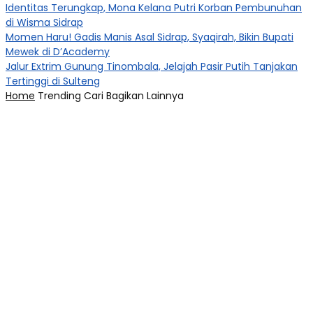
Identitas Terungkap, Mona Kelana Putri Korban Pembunuhan
di Wisma Sidrap
Momen Haru! Gadis Manis Asal Sidrap, Syaqirah, Bikin Bupati
Mewek di D’Academy​
Jalur Extrim Gunung Tinombala, Jelajah Pasir Putih Tanjakan
Tertinggi di Sulteng
Home
Trending
Cari
Bagikan
Lainnya