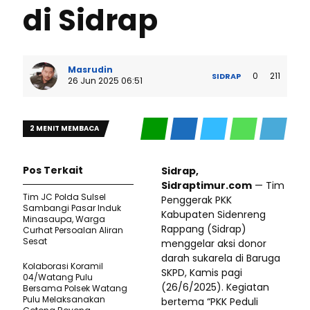
di Sidrap
Masrudin
0
211
SIDRAP
26 Jun 2025 06:51
2 MENIT MEMBACA
Pos Terkait
Sidrap,
Sidraptimur.com
— Tim
Tim JC Polda Sulsel
Penggerak PKK
Sambangi Pasar Induk
Kabupaten Sidenreng
Minasaupa, Warga
Rappang (Sidrap)
Curhat Persoalan Aliran
Sesat
menggelar aksi donor
darah sukarela di Baruga
Kolaborasi Koramil
SKPD, Kamis pagi
04/Watang Pulu
(26/6/2025). Kegiatan
Bersama Polsek Watang
Pulu Melaksanakan
bertema “PKK Peduli