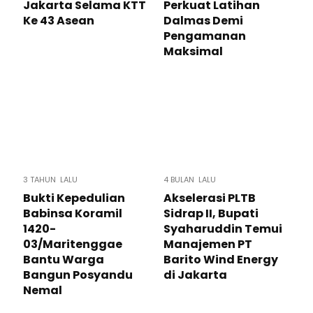
Jakarta Selama KTT
Perkuat Latihan
Ke 43 Asean
Dalmas Demi
Pengamanan
Maksimal
3 TAHUN LALU
4 BULAN LALU
Bukti Kepedulian
Akselerasi PLTB
Babinsa Koramil
Sidrap II, Bupati
1420-
Syaharuddin Temui
03/Maritenggae
Manajemen PT
Bantu Warga
Barito Wind Energy
Bangun Posyandu
di Jakarta
Nemal