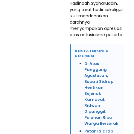
Haslindah Syaharuddin,
yang turut hadir sekaligus
ikut mendonorkan
darahnya,
menyampaikan apresiasi
atas antusiasme peserta.
BERITA TERKINI &
REFERENSI
Di Atas
Panggung
Agustusan,
Bupati Sidrap
Hentikan
Sejenak
Karnaval:
Ridwan
Dipanggil,
Puluhan Ribu
Warga Bersorak
Petani Sidrap