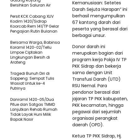
Gotong Royong
Kemanusiaan: Setetes
Bersihkan Saluran Air
Darah Sejuta Harapan” ini
berhasil mengumpulkan
Persit KCK Cabang XLIV
Kodim 1420/Sidrap
67 kantong darah dari
Koorcab Rem 141/TP Gelar
peserta yang berasal dari
Pengajian Rutin Bulanan
berbagai unsur.
Bersama Warga, Babinsa
Donor darah ini
Koramil 1420-02/Tellu
Limpoe Ciptakan
merupakan bagian dari
Lingkungan Bersih di
program kerja Pokja IV TP
Arateng
PKK Sidrap dan bekerja
sama dengan Unit
Tragedi Bunuh Diri di
Soppeng: Sempat Tulis
Transfusi Darah (UTD)
Wasiat Untuk ke-4
RSU Nemal. Para
Putrinya
pendonor berasal dari
jajaran TP PKK kabupaten,
Danramil 1420-05/Dua
Pitue dan Satgas TMMD
PKK kecamatan, hingga
Lanjutkan Rehab Rumah
pegawai dari sejumlah
Tidak Layak Huni Milik
organisasi perangkat
Bapak Nasir
daerah (OPD).
Ketua TP PKK Sidrap, Hj.